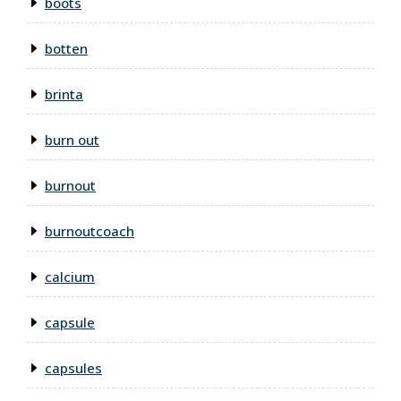
boots
botten
brinta
burn out
burnout
burnoutcoach
calcium
capsule
capsules