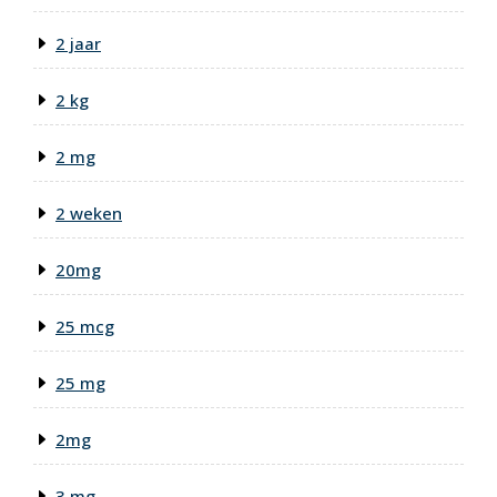
2 jaar
2 kg
2 mg
2 weken
20mg
25 mcg
25 mg
2mg
3 mg