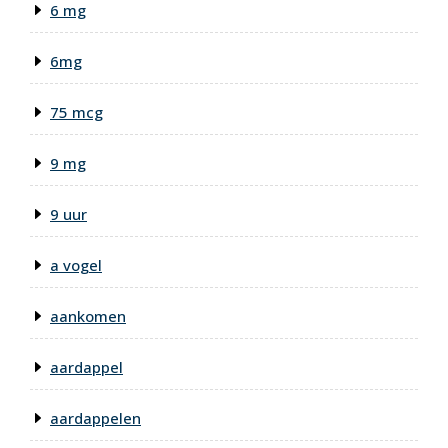
6 mg
6mg
75 mcg
9 mg
9 uur
a vogel
aankomen
aardappel
aardappelen