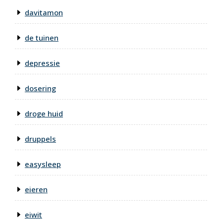
davitamon
de tuinen
depressie
dosering
droge huid
druppels
easysleep
eieren
eiwit