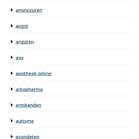
aminozuren
angst
angsten
aov
apotheek online
arkopharma
armbanden
autisme
avondeten