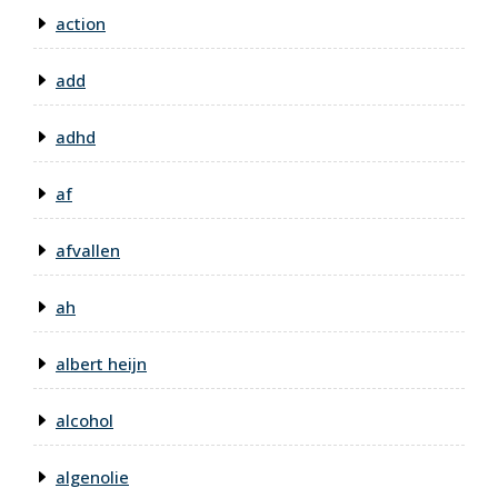
action
add
adhd
af
afvallen
ah
albert heijn
alcohol
algenolie