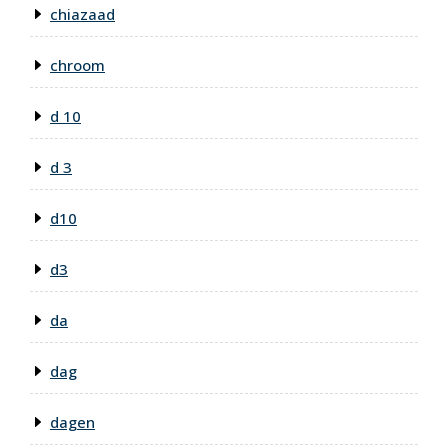
chiazaad
chroom
d 10
d 3
d10
d3
da
dag
dagen