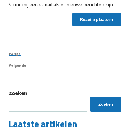
Stuur mij een e-mail als er nieuwe berichten zijn.
Berichtnavigatie
Vorig
Vorige
bericht
Volgend
Volgende
bericht
Zoeken
Zoeken
Laatste artikelen