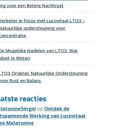
mg voor een Betere Nachtrust
Verbeter je focus met Lucovitaal LTO3 –
Natuurlijke ondersteuning voor
concentratie
De Mogelijke Nadelen van LTO3: Wat
Moet Je Weten
LTO3 Original: Natuurlijke Ondersteuning
voor Rust en Balans
atste reacties
latonine5mgnl
op
Ontdek de
tspannende Werking van Lucovitaal
ee Melatonine