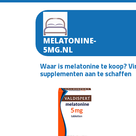
Skip
to
content
MELATONINE-
5MG.NL
Waar is melatonine te koop? V
supplementen aan te schaffen