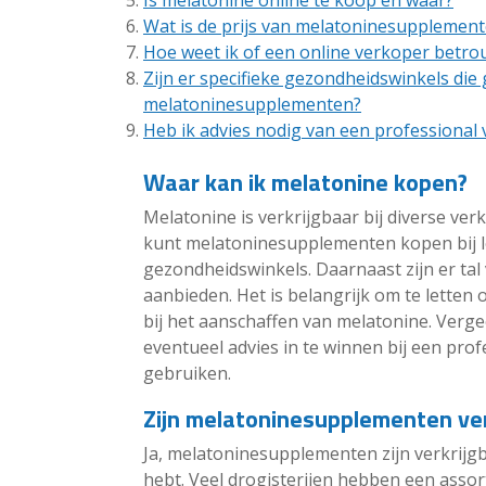
Is melatonine online te koop en waar?
Wat is de prijs van melatoninesupplemen
Hoe weet ik of een online verkoper betro
Zijn er specifieke gezondheidswinkels die 
melatoninesupplementen?
Heb ik advies nodig van een professional
Waar kan ik melatonine kopen?
Melatonine is verkrijgbaar bij diverse ver
kunt melatoninesupplementen kopen bij l
gezondheidswinkels. Daarnaast zijn er tal
aanbieden. Het is belangrijk om te letten
bij het aanschaffen van melatonine. Verg
eventueel advies in te winnen bij een pr
gebruiken.
Zijn melatoninesupplementen verk
Ja, melatoninesupplementen zijn verkrijgb
hebt. Veel drogisterijen hebben een ass