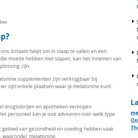
ties
op?
ons lichaam helpt om in slaap te vallen en een
die moeite hebben met slapen, kan het innemen van
lossing zijn.
onine supplementen zijn verkrijgbaar bij
 Hier zijn enkele plaatsen waar je melatonine kunt
La
Veel drogisterijen en apotheken verkopen
me
et personeel kan je ook adviseren over welk type
On
Th
t gebied van gezondheid en voeding hebben vaak
, waaronder melatonine.