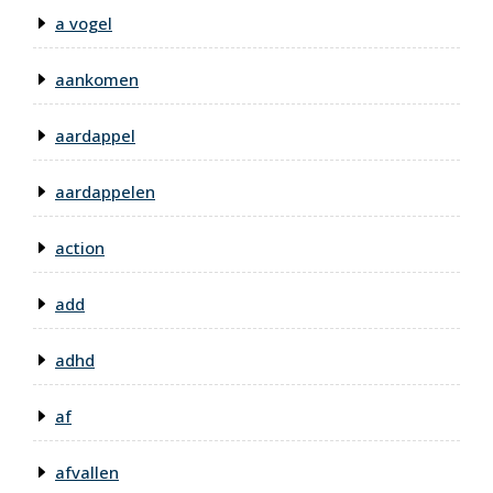
a vogel
aankomen
aardappel
aardappelen
action
add
adhd
af
afvallen