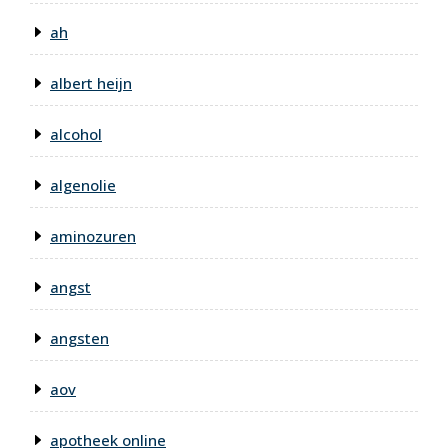
ah
albert heijn
alcohol
algenolie
aminozuren
angst
angsten
aov
apotheek online