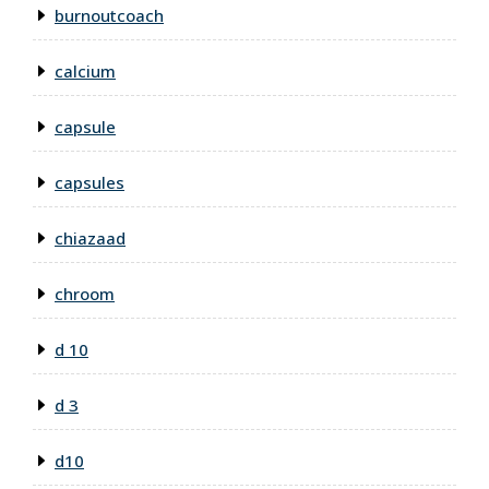
burnoutcoach
calcium
capsule
capsules
chiazaad
chroom
d 10
d 3
d10