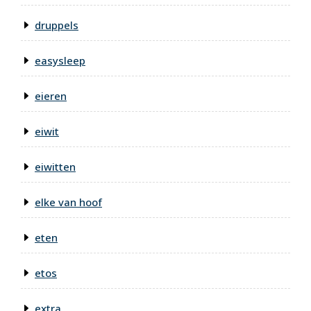
druppels
easysleep
eieren
eiwit
eiwitten
elke van hoof
eten
etos
extra