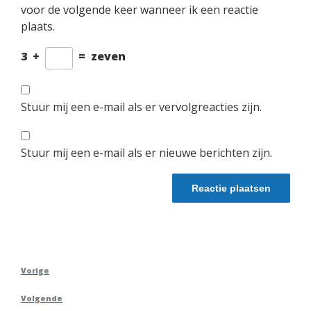
voor de volgende keer wanneer ik een reactie
plaats.
3
+
=
zeven
Stuur mij een e-mail als er vervolgreacties zijn.
Stuur mij een e-mail als er nieuwe berichten zijn.
Berichtnavigatie
Vorig
Vorige
bericht
Volgend
Volgende