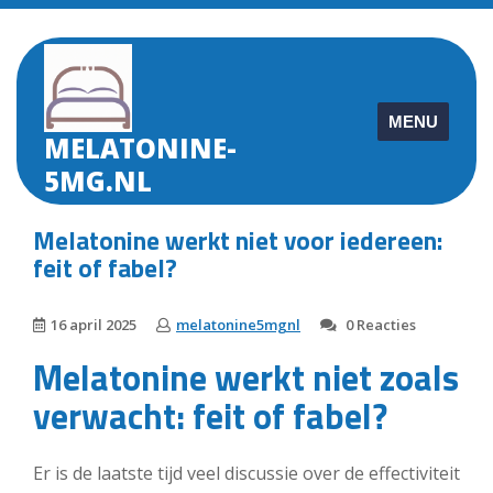
Skip
to
content
MENU
MELATONINE-
5MG.NL
Melatonine werkt niet voor iedereen:
feit of fabel?
16 april 2025
melatonine5mgnl
0 Reacties
Melatonine werkt niet zoals
verwacht: feit of fabel?
Er is de laatste tijd veel discussie over de effectiviteit