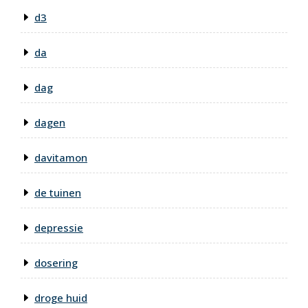
d3
da
dag
dagen
davitamon
de tuinen
depressie
dosering
droge huid