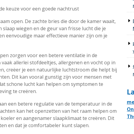
nde keuze voor een goede nachtrust
 raam open. De zachte bries die door de kamer waait,
n slaap wiegen en de geur van frisse lucht die je
en eenvoudige maar effectieve manier zijn om je
pen zorgen voor een betere ventilatie in de
aak allerlei stofdeeltjes, allergenen en vocht op in
 creëer je een natuurlijke luchtstroom die helpt bij
ten. Dit kan vooral gunstig zijn voor mensen met
dat schone lucht kan helpen om symptomen te
La
ving te creëren.
me
aan een betere regulatie van de temperatuur in de
On
nachten kan het openzetten van het raam helpen om
Th
 koeler en aangenamer slaapklimaat te creëren. Dit
en en dat je comfortabeler kunt slapen.