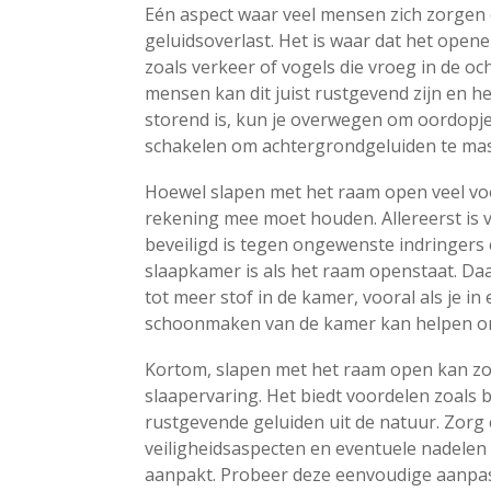
Eén aspect waar veel mensen zich zorgen 
geluidsoverlast. Het is waar dat het open
zoals verkeer of vogels die vroeg in de o
mensen kan dit juist rustgevend zijn en hel
storend is, kun je overwegen om oordopjes
schakelen om achtergrondgeluiden te ma
Hoewel slapen met het raam open veel voo
rekening mee moet houden. Allereerst is v
beveiligd is tegen ongewenste indringers 
slaapkamer is als het raam openstaat. Da
tot meer stof in de kamer, vooral als je i
schoonmaken van de kamer kan helpen om
Kortom, slapen met het raam open kan z
slaapervaring. Het biedt voordelen zoals 
rustgevende geluiden uit de natuur. Zorg e
veiligheidsaspecten en eventuele nadelen 
aanpakt. Probeer deze eenvoudige aanpass