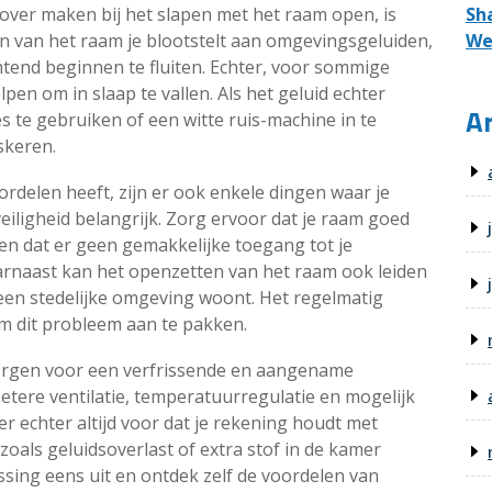
over maken bij het slapen met het raam open, is
Sh
en van het raam je blootstelt aan omgevingsgeluiden,
We
chtend beginnen te fluiten. Echter, voor sommige
pen om in slaap te vallen. Als het geluid echter
Ar
 te gebruiken of een witte ruis-machine in te
skeren.
rdelen heeft, zijn er ook enkele dingen waar je
eiligheid belangrijk. Zorg ervoor dat je raam goed
en dat er geen gemakkelijke toegang tot je
arnaast kan het openzetten van het raam ook leiden
n een stedelijke omgeving woont. Het regelmatig
 dit probleem aan te pakken.
orgen voor een verfrissende en aangename
betere ventilatie, temperatuurregulatie en mogelijk
r echter altijd voor dat je rekening houdt met
zoals geluidsoverlast of extra stof in de kamer
ing eens uit en ontdek zelf de voordelen van