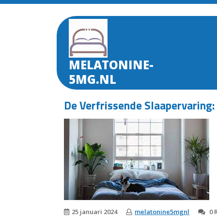
Skip
to
content
MELATONINE-
5MG.NL
De Verfrissende Slaapervaring
25 januari 2024
melatonine5mgnl
0 