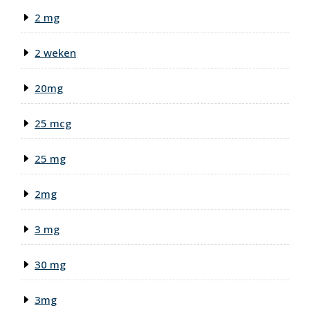
2 mg
2 weken
20mg
25 mcg
25 mg
2mg
3 mg
30 mg
3mg