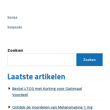
Berichtnavigatie
Vorig
Vorige
bericht
Volgend
Volgende
bericht
Zoeken
Zoeken
Laatste artikelen
Bestel LTO3 met Korting voor Optimaal
Voordeel
Ontdek de Voordelen van Melatomatine 1 mg