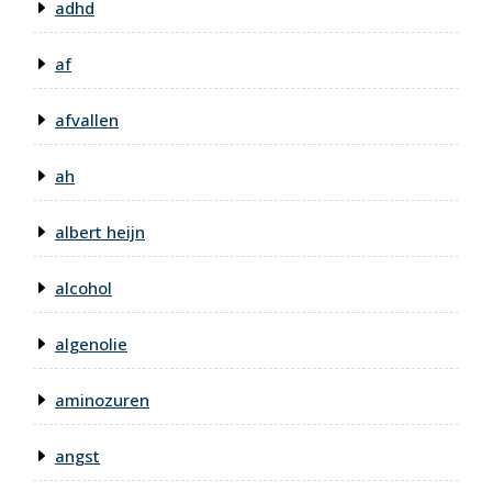
adhd
af
afvallen
ah
albert heijn
alcohol
algenolie
aminozuren
angst