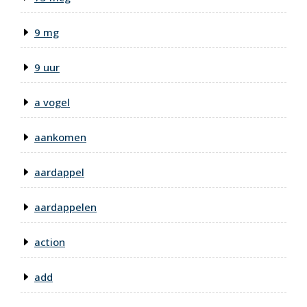
9 mg
9 uur
a vogel
aankomen
aardappel
aardappelen
action
add