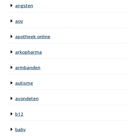
angsten
aov
apotheek online
arkopharma
armbanden
autisme
avondeten
b12
baby