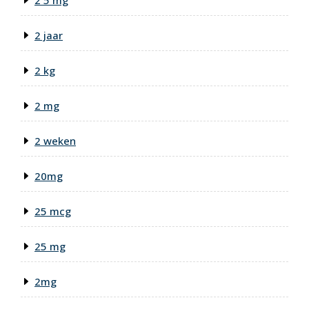
2 jaar
2 kg
2 mg
2 weken
20mg
25 mcg
25 mg
2mg