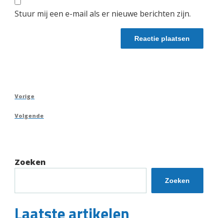
Stuur mij een e-mail als er nieuwe berichten zijn.
Berichtnavigatie
Vorig
Vorige
bericht
Volgend
Volgende
bericht
Zoeken
Zoeken
Laatste artikelen