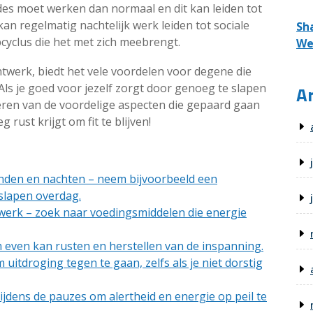
des moet werken dan normaal en dit kan leiden tot
an regelmatig nachtelijk werk leiden tot sociale
Sh
pcyclus die het met zich meebrengt.
We
htwerk, biedt het vele voordelen voor degene die
 Als je goed voor jezelf zorgt door genoeg te slapen
Ar
teren van de voordelige aspecten die gepaard gaan
 rust krijgt om fit te blijven!
nden en nachten – neem bijvoorbeeld een
 slapen overdag.
 werk – zoek naar voedingsmiddelen die energie
m even kan rusten en herstellen van de inspanning.
uitdroging tegen te gaan, zelfs als je niet dorstig
jdens de pauzes om alertheid en energie op peil te