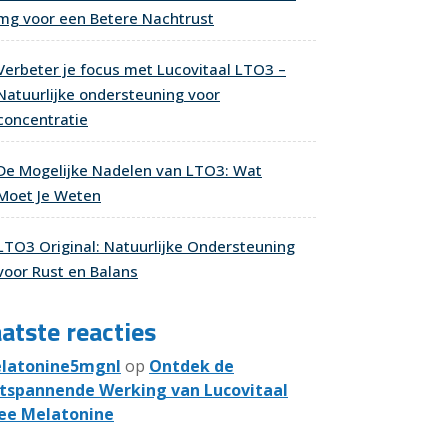
mg voor een Betere Nachtrust
Verbeter je focus met Lucovitaal LTO3 –
Natuurlijke ondersteuning voor
concentratie
De Mogelijke Nadelen van LTO3: Wat
Moet Je Weten
LTO3 Original: Natuurlijke Ondersteuning
voor Rust en Balans
atste reacties
latonine5mgnl
op
Ontdek de
tspannende Werking van Lucovitaal
ee Melatonine