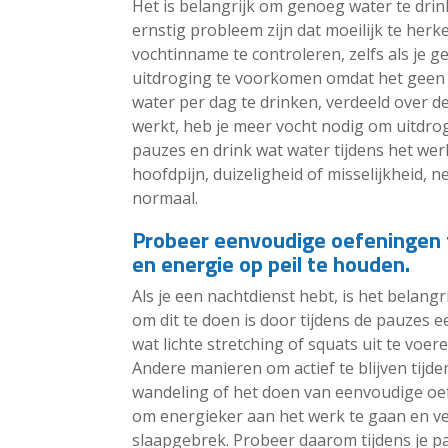
Het is belangrijk om genoeg water te drink
ernstig probleem zijn dat moeilijk te herk
vochtinname te controleren, zelfs als je g
uitdroging te voorkomen omdat het geen s
water per dag te drinken, verdeeld over d
werkt, heb je meer vocht nodig om uitdr
pauzes en drink wat water tijdens het wer
hoofdpijn, duizeligheid of misselijkheid, 
normaal.
Probeer eenvoudige oefeningen t
en energie op peil te houden.
Als je een nachtdienst hebt, is het belang
om dit te doen is door tijdens de pauzes
wat lichte stretching of squats uit te voer
Andere manieren om actief te blijven tijde
wandeling of het doen van eenvoudige oef
om energieker aan het werk te gaan en v
slaapgebrek. Probeer daarom tijdens je pa