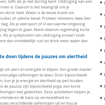
en, zelfs als je niet dorstig bent. Uitdroging kan een
ennen is. Daarom is het belangrijk om je
een dorst hebt. Water is de beste drank om
uiker of cafeïne bevat. Probeer minstens twee liter
e dag. Als je veel sport of in een warme omgeving
oging tegen te gaan. Neem daarom regelmatig korte
k. Als je symptomen van uitdroging ervaart zoals
neem dan onmiddellijk rust en drink meer water dan
e doen tijdens de pauzes om alertheid
rijk om alert en energiek te blijven. Een goede manier
 eenvoudige oefeningen te doen. Door bijvoorbeeld
en, kun je je energie en alertheid op peil houden.
ns de pauzes zijn bijvoorbeeld yoga, een korte
eningen met gewichten. Deze activiteiten helpen je
erminderen de kans op vermoeidheid en
uzes verschillende oefeningen uit en hou je