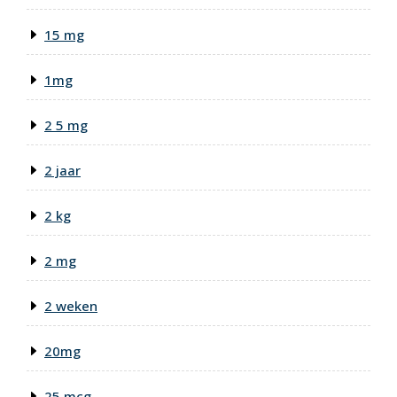
15 mg
1mg
2 5 mg
2 jaar
2 kg
2 mg
2 weken
20mg
25 mcg