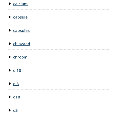
calcium
capsule
capsules
chiazaad
chroom
d 10
d 3
d10
d3