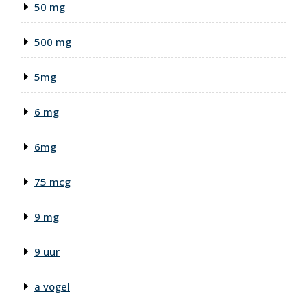
50 mg
500 mg
5mg
6 mg
6mg
75 mcg
9 mg
9 uur
a vogel