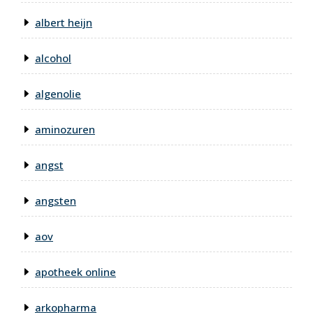
albert heijn
alcohol
algenolie
aminozuren
angst
angsten
aov
apotheek online
arkopharma