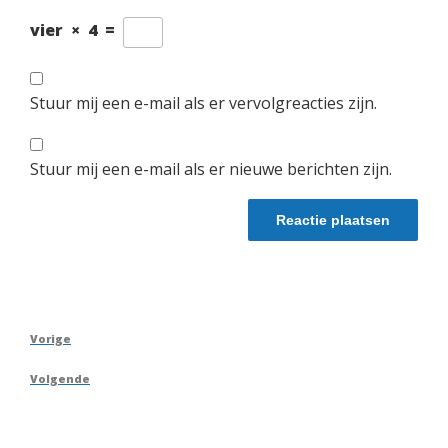
vier
×
4
=
Stuur mij een e-mail als er vervolgreacties zijn.
Stuur mij een e-mail als er nieuwe berichten zijn.
Berichtnavigatie
Vorig
Vorige
bericht
Volgend
Volgende
bericht