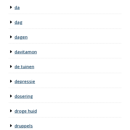
da
dag
dagen
davitamon
de tuinen
depressie
dosering
droge huid
druppels