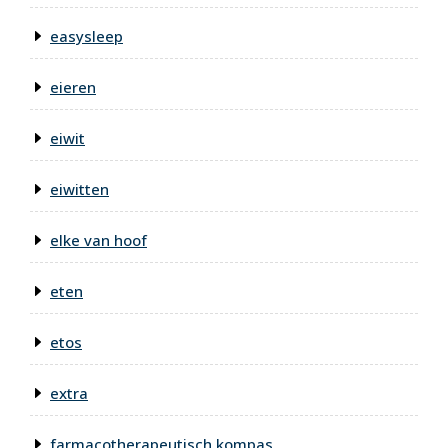
easysleep
eieren
eiwit
eiwitten
elke van hoof
eten
etos
extra
farmacotherapeutisch kompas