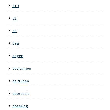
d10
d3
da
dag
dagen
davitamon
de tuinen
depressie
dosering