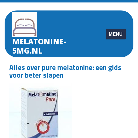
Skip
to
content
MENU
MELATONINE-
5MG.NL
Alles over pure melatonine: een gids
voor beter slapen