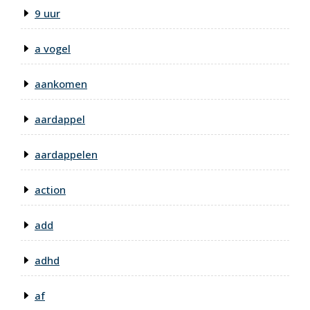
9 uur
a vogel
aankomen
aardappel
aardappelen
action
add
adhd
af