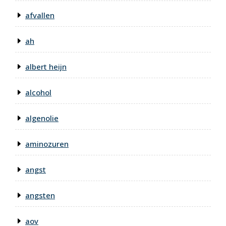
afvallen
ah
albert heijn
alcohol
algenolie
aminozuren
angst
angsten
aov