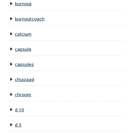
burnout
burnoutcoach
calcium
capsule
capsules
chiazaad
chroom
d 10
d 3