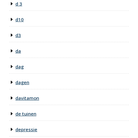
d 3
d10
d3
da
dag
dagen
davitamon
de tuinen
depressie