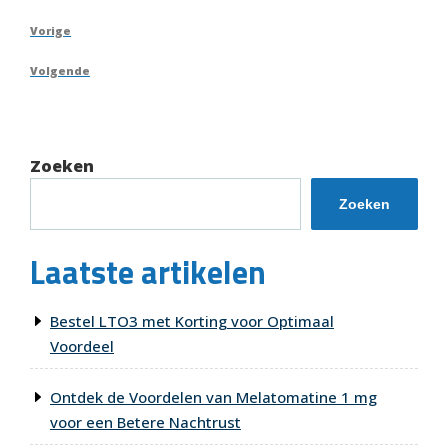
Berichtnavigatie
Vorig
Vorige
bericht
Volgend
Volgende
bericht
Zoeken
Zoeken
Laatste artikelen
Bestel LTO3 met Korting voor Optimaal
Voordeel
Ontdek de Voordelen van Melatomatine 1 mg
voor een Betere Nachtrust