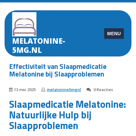
Skip
to
content
MENU
MELATONINE-
5MG.NL
Effectiviteit van Slaapmedicatie
Melatonine bij Slaapproblemen
13 mei 2025
melatonine5mgnl
0 Reacties
Slaapmedicatie Melatonine:
Natuurlijke Hulp bij
Slaapproblemen