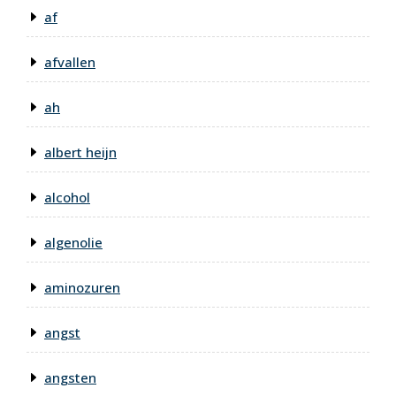
af
afvallen
ah
albert heijn
alcohol
algenolie
aminozuren
angst
angsten