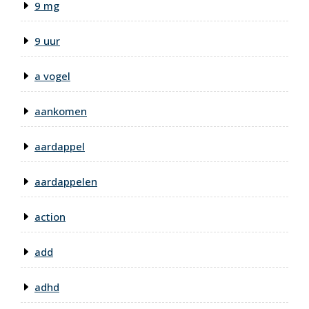
9 mg
9 uur
a vogel
aankomen
aardappel
aardappelen
action
add
adhd