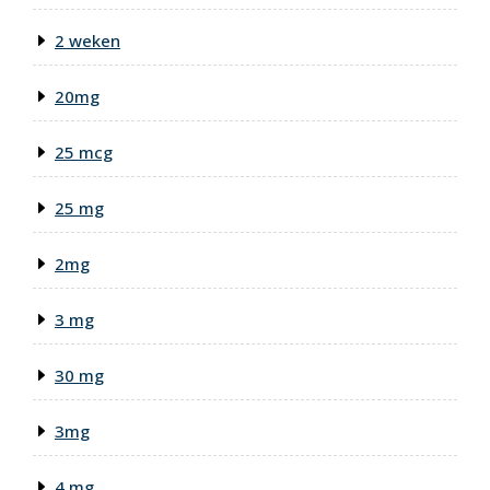
2 weken
20mg
25 mcg
25 mg
2mg
3 mg
30 mg
3mg
4 mg