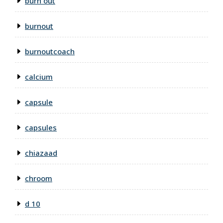
burn out
burnout
burnoutcoach
calcium
capsule
capsules
chiazaad
chroom
d 10