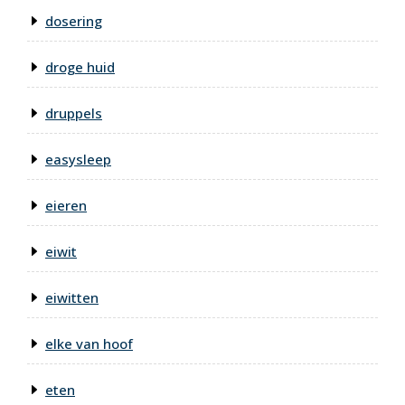
dosering
droge huid
druppels
easysleep
eieren
eiwit
eiwitten
elke van hoof
eten