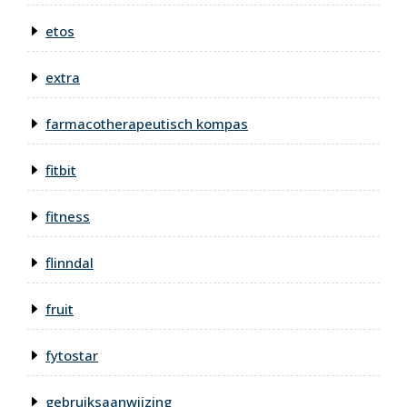
etos
extra
farmacotherapeutisch kompas
fitbit
fitness
flinndal
fruit
fytostar
gebruiksaanwijzing