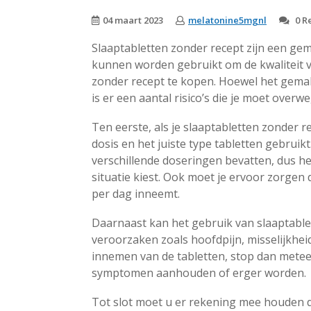
04 maart 2023
melatonine5mgnl
0 R
Slaaptabletten zonder recept zijn een gem
kunnen worden gebruikt om de kwaliteit va
zonder recept te kopen. Hoewel het gemakk
is er een aantal risico’s die je moet overw
Ten eerste, als je slaaptabletten zonder r
dosis en het juiste type tabletten gebruik
verschillende doseringen bevatten, dus het 
situatie kiest. Ook moet je ervoor zorgen
per dag inneemt.
Daarnaast kan het gebruik van slaaptabl
veroorzaken zoals hoofdpijn, misselijkheid 
innemen van de tabletten, stop dan metee
symptomen aanhouden of erger worden.
Tot slot moet u er rekening mee houden d