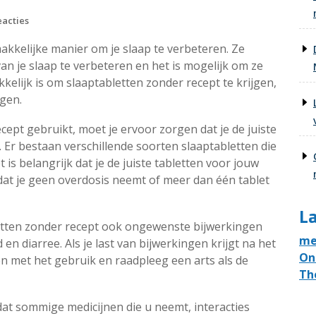
eacties
akkelijke manier om je slaap te verbeteren. Ze
n je slaap te verbeteren en het is mogelijk om ze
elijk is om slaaptabletten zonder recept te krijgen,
egen.
ecept gebruikt, moet je ervoor zorgen dat je de juiste
t. Er bestaan verschillende soorten slaaptabletten die
is belangrijk dat je de juiste tabletten voor jouw
 dat je geen overdosis neemt of meer dan één tablet
La
etten zonder recept ook ongewenste bijwerkingen
me
en diarree. Als je last van bijwerkingen krijgt na het
On
n met het gebruik en raadpleeg een arts als de
Th
at sommige medicijnen die u neemt, interacties