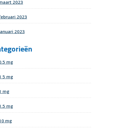
maart 2023
februari 2023
januari 2023
ategorieën
nd
t
0.5 mg
1 5 mg
1 mg
1.5 mg
10 mg