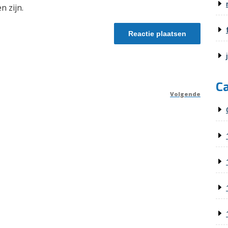
n zijn.
C
Volgende
Volge
berich