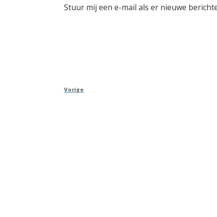
Stuur mij een e-mail als er nieuwe berichte
Berichtnavigatie
Vorig
Vorige
bericht