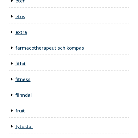
eten
etos
extra
farmacotherapeutisch kompas
fitbit
fitness
flinndal
fruit
fytostar