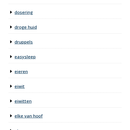
dosering
droge huid
druppels
easysleep
eieren
eiwit
eiwitten
elke van hoof