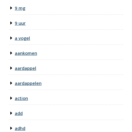
9 mg
9 uur
a vogel
aankomen
aardappel
aardappelen
action
add
adhd