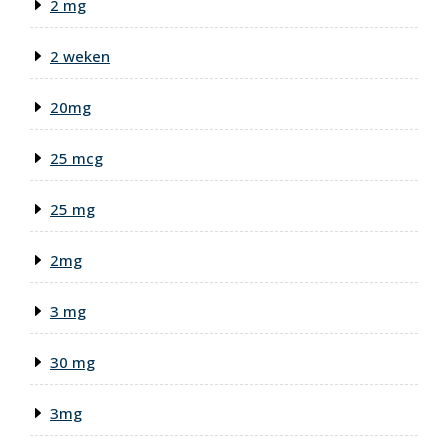
2 mg
2 weken
20mg
25 mcg
25 mg
2mg
3 mg
30 mg
3mg