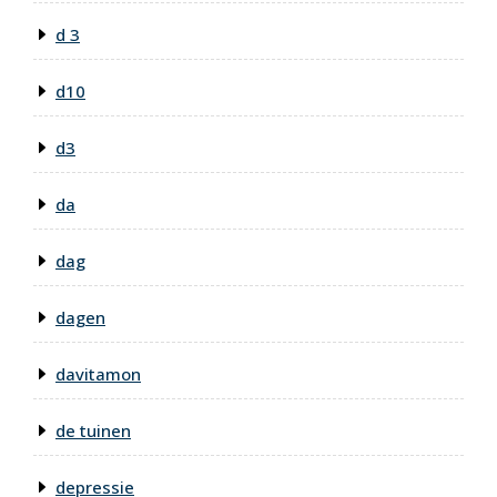
d 3
d10
d3
da
dag
dagen
davitamon
de tuinen
depressie