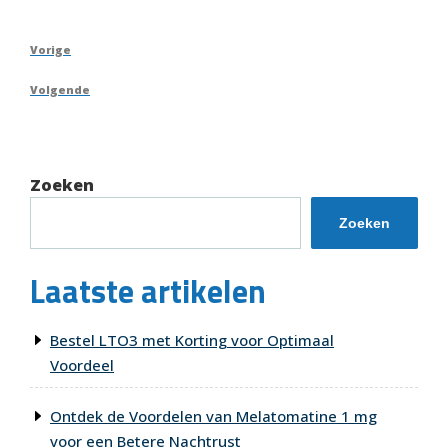
Berichtnavigatie
Vorig
Vorige
bericht
Volgend
Volgende
bericht
Zoeken
Zoeken
Laatste artikelen
Bestel LTO3 met Korting voor Optimaal
Voordeel
Ontdek de Voordelen van Melatomatine 1 mg
voor een Betere Nachtrust