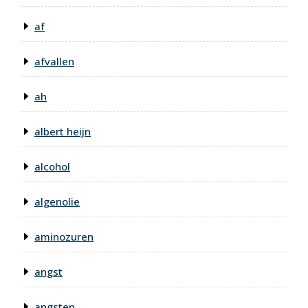
af
afvallen
ah
albert heijn
alcohol
algenolie
aminozuren
angst
angsten