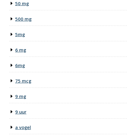
50 mg
500 mg
5mg
6 mg
6mg
75 mcg
9 mg
9 uur
a vogel