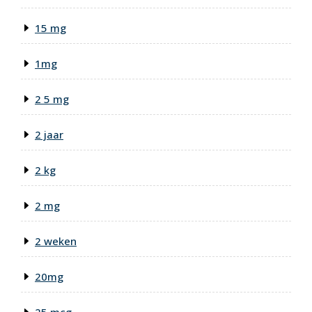
15 mg
1mg
2 5 mg
2 jaar
2 kg
2 mg
2 weken
20mg