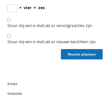
+
vier
=
zes
Stuur mij een e-mail als er vervolgreacties zijn.
Stuur mij een e-mail als er nieuwe berichten zijn.
Berichtnavigatie
Vorig
Vorige
bericht
Volgend
Volgende
bericht