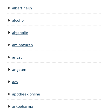
albert heijn
alcohol
algenolie
aminozuren
angst
angsten
aov
apotheek online
arkopharma