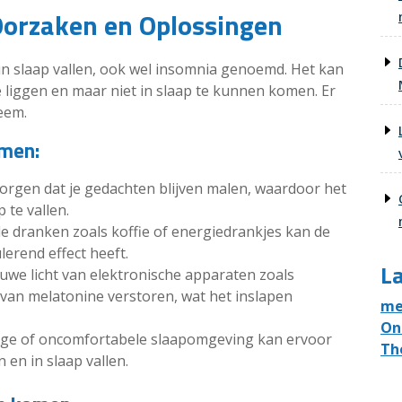
Oorzaken en Oplossingen
n slaap vallen, ook wel insomnia genoemd. Het kan
e liggen en maar niet in slaap te kunnen komen. Er
eem.
omen:
rgen dat je gedachten blijven malen, waardoor het
 te vallen.
 dranken zoals koffie of energiedrankjes kan de
lerend effect heeft.
La
auwe licht van elektronische apparaten zoals
an melatonine verstoren, wat het inslapen
me
On
ige of oncomfortabele slaapomgeving kan ervoor
Th
en in slaap vallen.