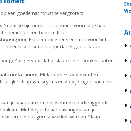
ap komen:
Sh
We
 op een goede nachtrust te vergroten:
:
Neem de tijd om te ontspannen voordat je naar
Ar
 te nemen of een boek te lezen.
 slapengaan:
Probeer minstens een uur voor het
n meer te drinken en beperk het gebruik van
eving:
Zorg ervoor dat je slaapkamer donker, stil en
oals melatonine:
Melatonine supplementen
tuurlijke slaap-waakcyclus en zo bijdragen aan een
n aan je slaappatroon en eventuele onderliggende
e pakken. Met de juiste aanpassingen aan je
ap verbeteren en uitgerust wakker worden. Slaap