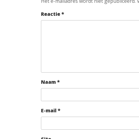
Het e-mailadres wordt niet gepubliceerd.
Reactie
*
Naam
*
E-mail
*