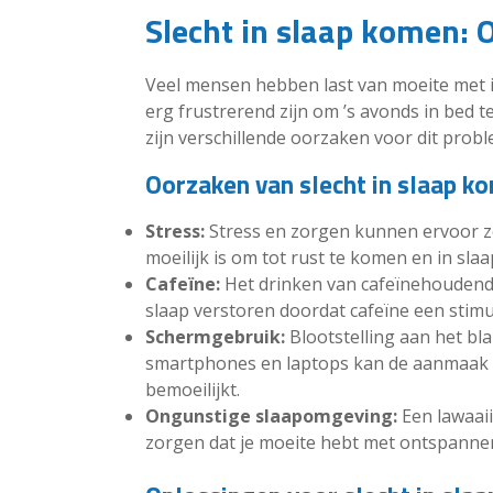
Slecht in slaap komen: 
Veel mensen hebben last van moeite met i
erg frustrerend zijn om ’s avonds in bed t
zijn verschillende oorzaken voor dit probl
Oorzaken van slecht in slaap k
Stress:
Stress en zorgen kunnen ervoor zo
moeilijk is om tot rust te komen en in slaap
Cafeïne:
Het drinken van cafeïnehoudende
slaap verstoren doordat cafeïne een stimu
Schermgebruik:
Blootstelling aan het bl
smartphones en laptops kan de aanmaak v
bemoeilijkt.
Ongunstige slaapomgeving:
Een lawaai
zorgen dat je moeite hebt met ontspannen 