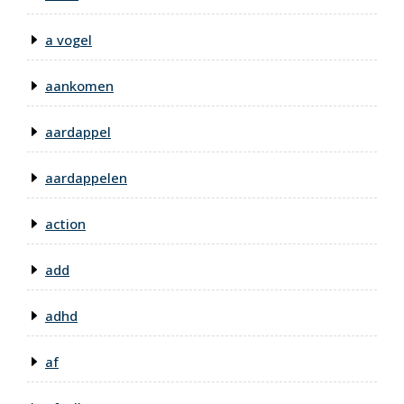
a vogel
aankomen
aardappel
aardappelen
action
add
adhd
af