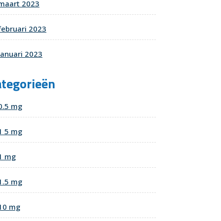
maart 2023
februari 2023
januari 2023
ategorieën
0.5 mg
1 5 mg
nd
t
1 mg
1.5 mg
10 mg