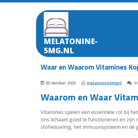
Skip
to
content
MELATONINE-
5MG.NL
Waar en Waarom Vitamines Kop
05 oktober 2025
melatonine5mgnl
0 
Waarom en Waar Vitam
Vitamines spelen een essentiële rol bij 
ons lichaam goed te functioneren en zijn 
stofwisseling, het immuunsysteem en de g