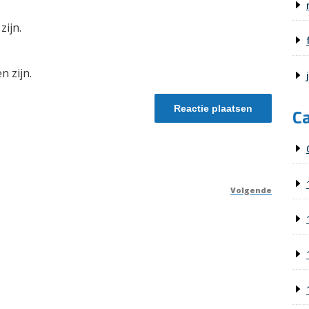
zijn.
n zijn.
C
Volgende
Volge
berich