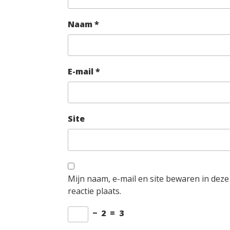
Naam
*
E-mail
*
Site
Mijn naam, e-mail en site bewaren in dez
reactie plaats.
−
2
=
3