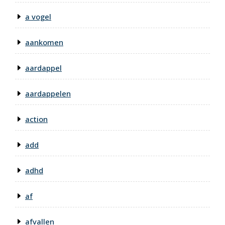
a vogel
aankomen
aardappel
aardappelen
action
add
adhd
af
afvallen