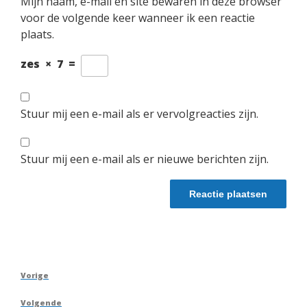
Mijn naam, e-mail en site bewaren in deze browser
voor de volgende keer wanneer ik een reactie
plaats.
zes
×
7
=
Stuur mij een e-mail als er vervolgreacties zijn.
Stuur mij een e-mail als er nieuwe berichten zijn.
Berichtnavigatie
Vorig
Vorige
bericht
Volgend
Volgende