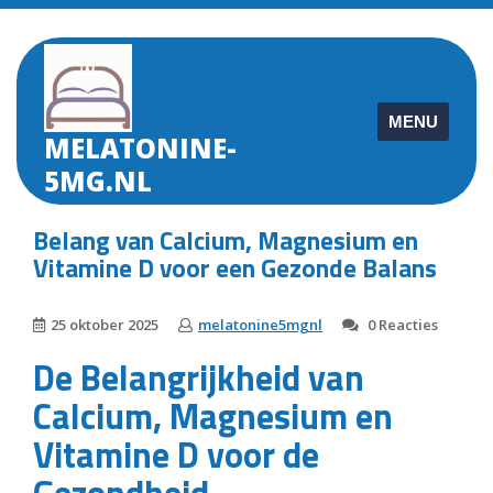
Skip
to
content
MENU
MELATONINE-
5MG.NL
Belang van Calcium, Magnesium en
Vitamine D voor een Gezonde Balans
25 oktober 2025
melatonine5mgnl
0 Reacties
De Belangrijkheid van
Calcium, Magnesium en
Vitamine D voor de