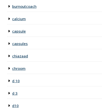
burnoutcoach
calcium
capsule
capsules
chiazaad
chroom
d 10
d 3
d10