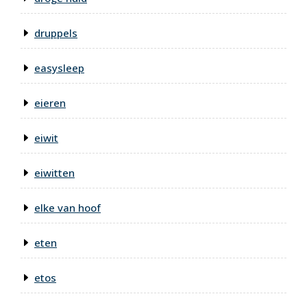
druppels
easysleep
eieren
eiwit
eiwitten
elke van hoof
eten
etos