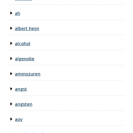
ah
albert heijn
alcohol
algenolie
aminozuren
angst
angsten
aov