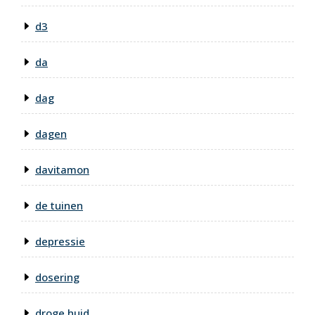
d3
da
dag
dagen
davitamon
de tuinen
depressie
dosering
droge huid