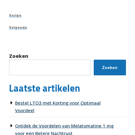
Berichtnavigatie
Vorig
Vorige
bericht
Volgend
Volgende
bericht
Zoeken
Zoeken
Laatste artikelen
Bestel LTO3 met Korting voor Optimaal
Voordeel
Ontdek de Voordelen van Melatomatine 1 mg
voor een Betere Nachtrust