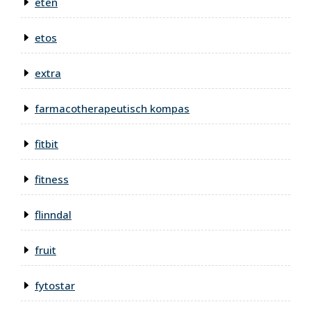
eten
etos
extra
farmacotherapeutisch kompas
fitbit
fitness
flinndal
fruit
fytostar