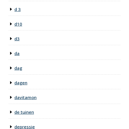
d 3
d10
d3
da
dag
dagen
davitamon
de tuinen
depressie