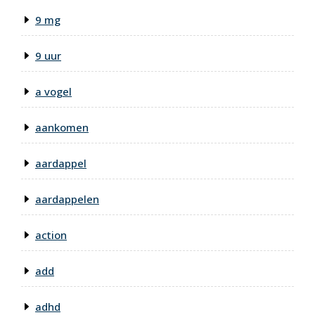
9 mg
9 uur
a vogel
aankomen
aardappel
aardappelen
action
add
adhd