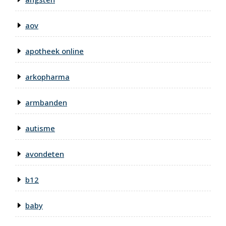
aov
apotheek online
arkopharma
armbanden
autisme
avondeten
b12
baby