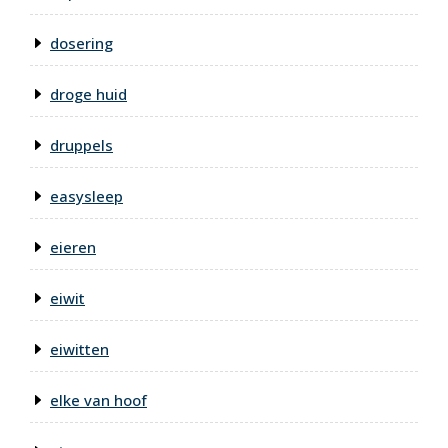
dosering
droge huid
druppels
easysleep
eieren
eiwit
eiwitten
elke van hoof