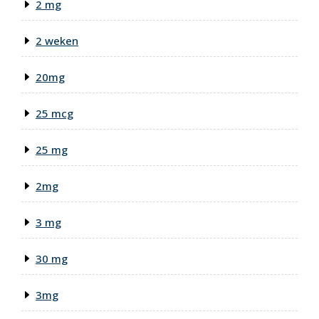
2 mg
2 weken
20mg
25 mcg
25 mg
2mg
3 mg
30 mg
3mg