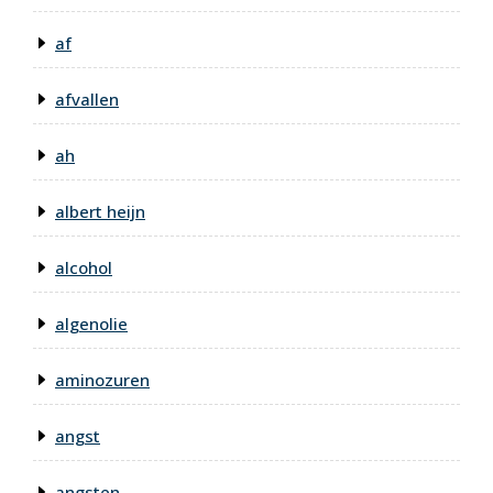
af
afvallen
ah
albert heijn
alcohol
algenolie
aminozuren
angst
angsten