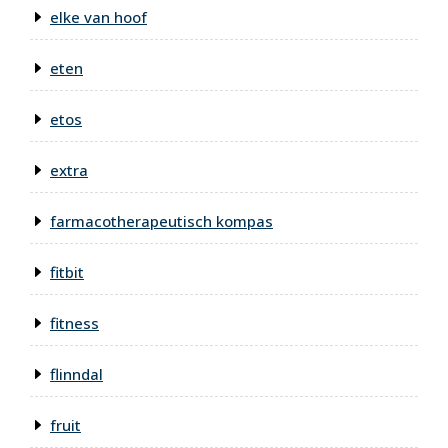
elke van hoof
eten
etos
extra
farmacotherapeutisch kompas
fitbit
fitness
flinndal
fruit