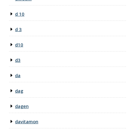
d 10
d 3
d10
d3
da
dag
dagen
davitamon