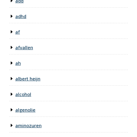
add
adhd
af
afvallen
ah
albert heijn
alcohol
algenolie
aminozuren