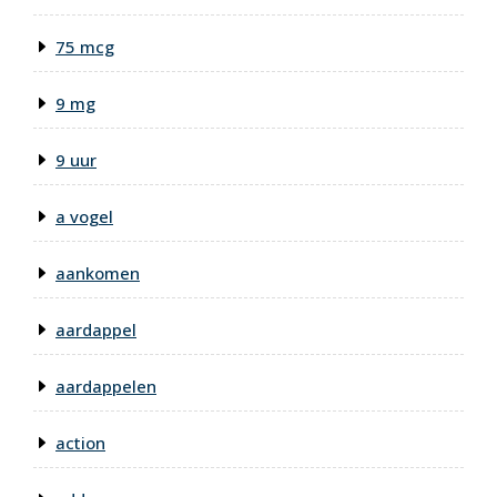
75 mcg
9 mg
9 uur
a vogel
aankomen
aardappel
aardappelen
action