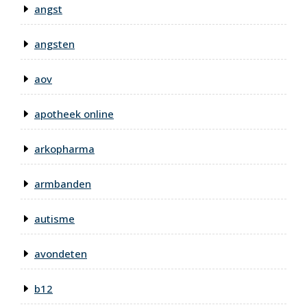
angst
angsten
aov
apotheek online
arkopharma
armbanden
autisme
avondeten
b12