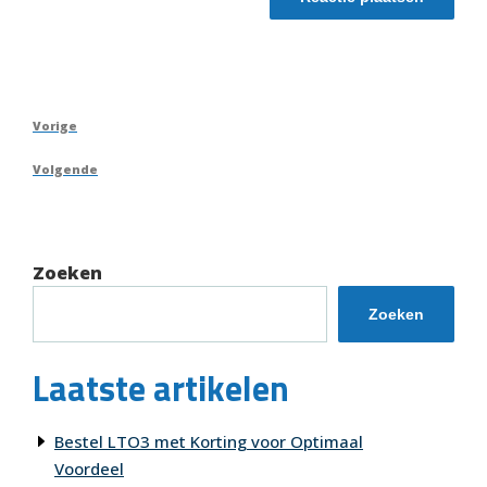
Berichtnavigatie
Vorig
Vorige
bericht
Volgend
Volgende
bericht
Zoeken
Zoeken
Laatste artikelen
Bestel LTO3 met Korting voor Optimaal
Voordeel