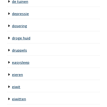
de tuinen
depressie
dosering
droge huid
druppels
easysleep
eieren
eiwit
eiwitten