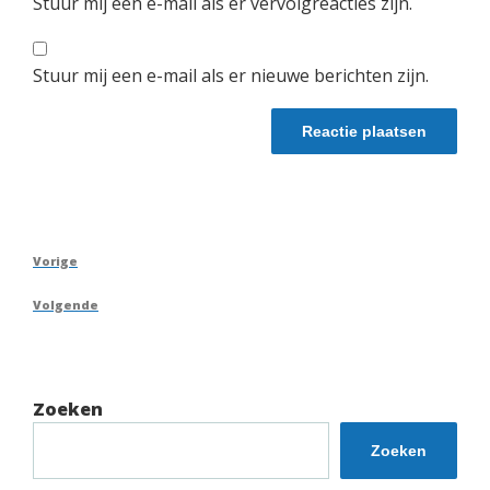
Stuur mij een e-mail als er vervolgreacties zijn.
Stuur mij een e-mail als er nieuwe berichten zijn.
Berichtnavigatie
Vorig
Vorige
bericht
Volgend
Volgende
bericht
Zoeken
Zoeken