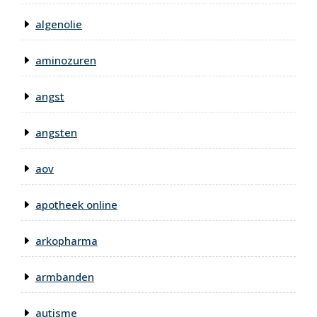
algenolie
aminozuren
angst
angsten
aov
apotheek online
arkopharma
armbanden
autisme