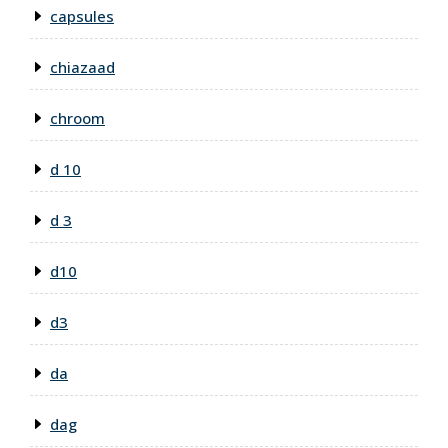
capsules
chiazaad
chroom
d 10
d 3
d10
d3
da
dag