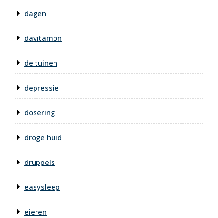
dagen
davitamon
de tuinen
depressie
dosering
droge huid
druppels
easysleep
eieren