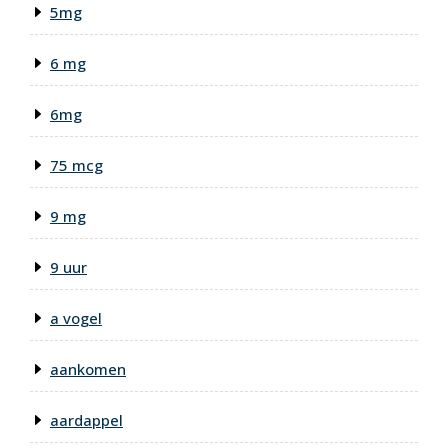
5mg
6 mg
6mg
75 mcg
9 mg
9 uur
a vogel
aankomen
aardappel