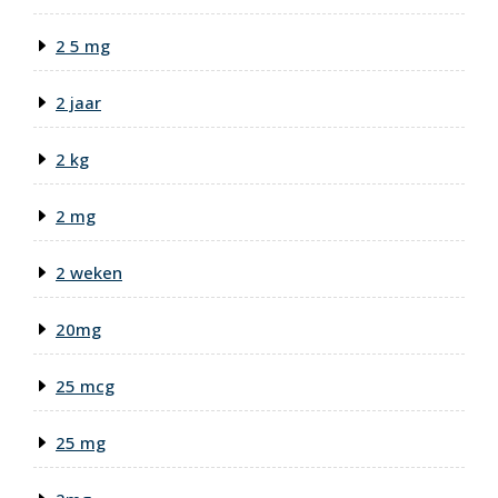
2 5 mg
2 jaar
2 kg
2 mg
2 weken
20mg
25 mcg
25 mg