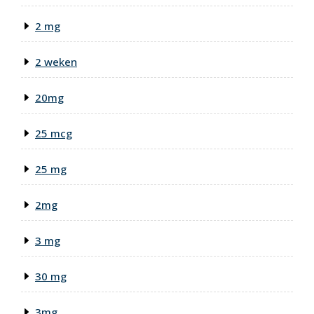
2 mg
2 weken
20mg
25 mcg
25 mg
2mg
3 mg
30 mg
3mg