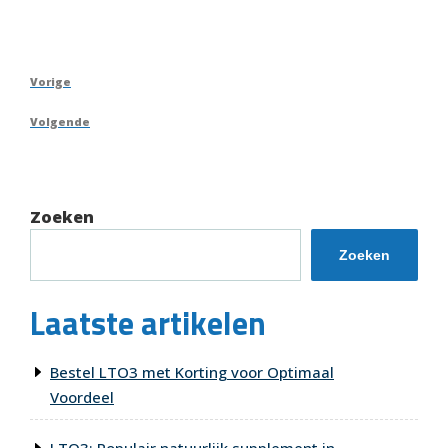
Berichtnavigatie
Vorig
Vorige
bericht
Volgend
Volgende
bericht
Zoeken
Zoeken
Laatste artikelen
Bestel LTO3 met Korting voor Optimaal
Voordeel