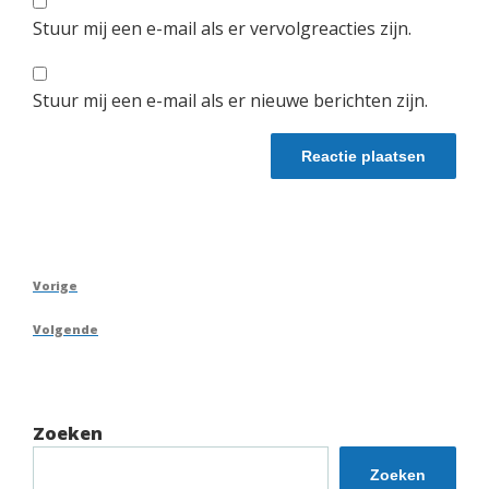
Stuur mij een e-mail als er vervolgreacties zijn.
Stuur mij een e-mail als er nieuwe berichten zijn.
Berichtnavigatie
Vorig
Vorige
bericht
Volgend
Volgende
bericht
Zoeken
Zoeken