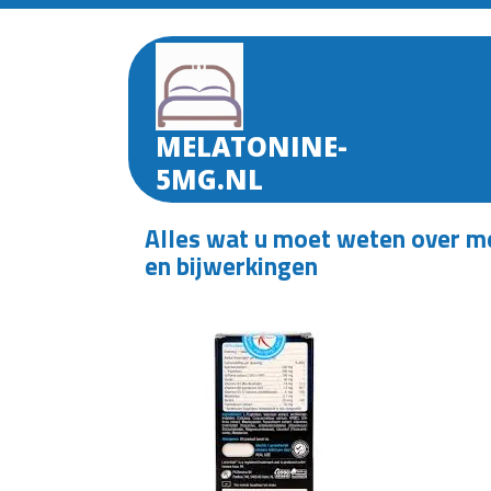
Skip
to
content
MELATONINE-
5MG.NL
Alles wat u moet weten over m
en bijwerkingen