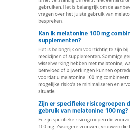
is het verstandig om eerst met een arts 
gebruiken. Het is belangrijk om de aanbev
vragen over het juiste gebruik van melat
bespreken.
Kan ik melatonine 100 mg combi
supplementen?
Het is belangrijk om voorzichtig te zijn 
medicijnen of supplementen. Sommige g
wisselwerking hebben met melatonine, waa
beïnvloed of bijwerkingen kunnen optrede
voordat u melatonine 100 mg combineert
mogelijke risico’s te minimaliseren en ervo
situatie.
Zijn er specifieke risicogroepen 
gebruik van melatonine 100 mg?
Er zijn specifieke risicogroepen die voorz
100 mg. Zwangere vrouwen, vrouwen die b