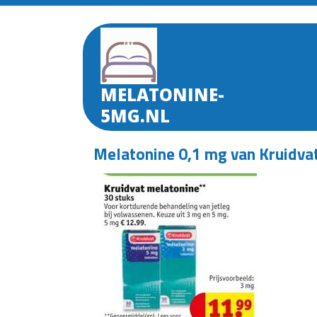
Skip
to
content
MELATONINE-
5MG.NL
Melatonine 0,1 mg van Kruidvat