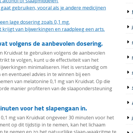
 alcohol of slaapmiddelen.
gaat gebruiken, vooral als je andere medicijnen
en lage dosering zoals 0,1 mg.
t krijgt van bijwerkingen en raadpleeg een arts.
vat volgens de aanbevolen dosering.
an Kruidvat te gebruiken volgens de aanbevolen
ikt te volgen, kunt u de effectiviteit van het
jwerkingen minimaliseren. Het is verstandig om
 en eventueel advies in te winnen bij een
nemen van melatonine 0,1 mg van Kruidvat. Op die
orde manier profiteren van de slaapondersteuning
nuten voor het slapengaan in.
0,1 mg van Kruidvat ongeveer 30 minuten voor het
nt op dit tijdstip in te nemen, kan het lichaam
p te nemen en zo het natuurlijke slaap-waakritme te