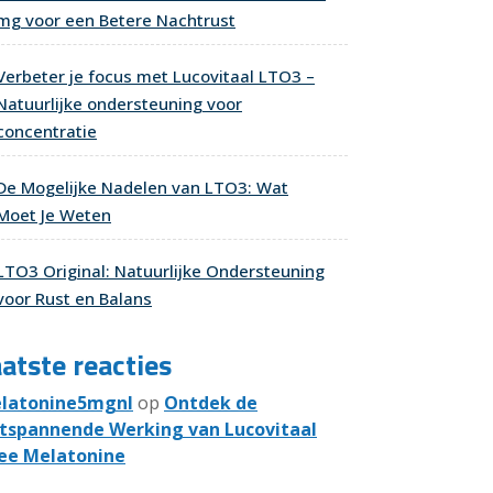
mg voor een Betere Nachtrust
Verbeter je focus met Lucovitaal LTO3 –
Natuurlijke ondersteuning voor
concentratie
De Mogelijke Nadelen van LTO3: Wat
Moet Je Weten
LTO3 Original: Natuurlijke Ondersteuning
voor Rust en Balans
atste reacties
latonine5mgnl
op
Ontdek de
tspannende Werking van Lucovitaal
ee Melatonine