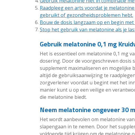
Gebruik melatonine niet in combinatie met
Raadpleeg een arts voordat je melatonine 
gebruikt of gezondheidsproblemen hebt.
Bouw de dosis langzaam op en begin met e
Stop het gebruik van melatonine als je las
Gebruik melatonine 0,1 mg Kruid
Het is essentieel om melatonine 0,1 mg v
dosering. Door de voorgeschreven dosis str
supplement maximaliseren en mogelijke bi
altijd de gebruiksaanwijzing te raadplegen
zorgverlener voordat u begint met het in
manier kunt u op een veilige en verantwo
die melatonine biedt.
Neem melatonine ongeveer 30 mi
Het wordt aanbevolen om melatonine van 
slapengaan in te nemen. Door het suppleme
voldoende tijd krijgen om de melatonine o