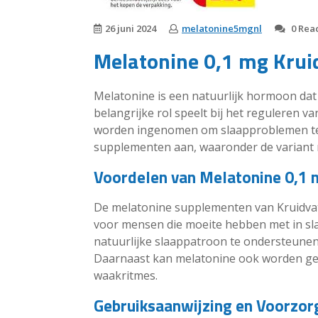
26 juni 2024
melatonine5mgnl
0 Reac
Melatonine 0,1 mg Kruid
Melatonine is een natuurlijk hormoon dat
belangrijke rol speelt bij het reguleren 
worden ingenomen om slaapproblemen te 
supplementen aan, waaronder de variant 
Voordelen van Melatonine 0,1 
De melatonine supplementen van Kruidvat
voor mensen die moeite hebben met in sla
natuurlijke slaappatroon te ondersteunen 
Daarnaast kan melatonine ook worden gebru
waakritmes.
Gebruiksaanwijzing en Voorzo