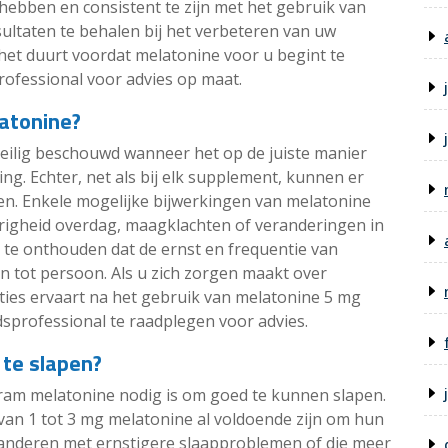
hebben en consistent te zijn met het gebruik van
ltaten te behalen bij het verbeteren van uw
g het duurt voordat melatonine voor u begint te
ofessional voor advies op maat.
latonine?
eilig beschouwd wanneer het op de juiste manier
ng. Echter, net als bij elk supplement, kunnen er
n. Enkele mogelijke bijwerkingen van melatonine
perigheid overdag, maagklachten of veranderingen in
m te onthouden dat de ernst en frequentie van
 tot persoon. Als u zich zorgen maakt over
ies ervaart na het gebruik van melatonine 5 mg
sprofessional te raadplegen voor advies.
te slapen?
gram melatonine nodig is om goed te kunnen slapen.
n 1 tot 3 mg melatonine al voldoende zijn om hun
r anderen met ernstigere slaapproblemen of die meer