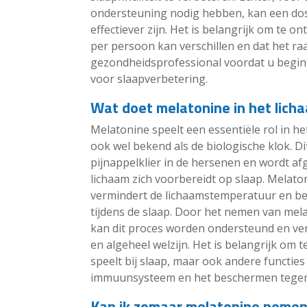
ondersteuning nodig hebben, kan een dosi
effectiever zijn. Het is belangrijk om te
per persoon kan verschillen en dat het ra
gezondheidsprofessional voordat u begi
voor slaapverbetering.
Wat doet melatonine in het lich
Melatonine speelt een essentiële rol in he
ook wel bekend als de biologische klok. 
pijnappelklier in de hersenen en wordt 
lichaam zich voorbereidt op slaap. Melato
vermindert de lichaamstemperatuur en ber
tijdens de slaap. Door het nemen van me
kan dit proces worden ondersteund en verb
en algeheel welzijn. Het is belangrijk om 
speelt bij slaap, maar ook andere functies
immuunsysteem en het beschermen tegen v
Kan ik zomaar melatonine nemen