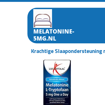
Skip
to
content
MELATONINE-
5MG.NL
Krachtige Slaapondersteuning 