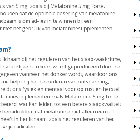
s van 5 mg, zoals bij Melatonine 5 mg Forte,
 onthouden dat de optimale dosering van melatonine
adzaam is om advies in te winnen bij een
nt met het gebruik van melatoninesupplementen
aam?
t lichaam bij het reguleren van het slaap-waakritme,
Dit natuurlijke hormoon wordt geproduceerd door de
afgegeven wanneer het donker wordt, waardoor ons
nine helpt bij het bevorderen van ontspanning,
eidt ons fysiek en mentaal voor op rust en herstel
latoninesupplementen zoals Melatonine 5 mg Forte
eterd, wat kan leiden tot een betere slaapkwaliteit
te benadrukken dat melatonine niet alleen een rol
 heeft in het lichaam, zoals het reguleren van het
rije radicalen.
?