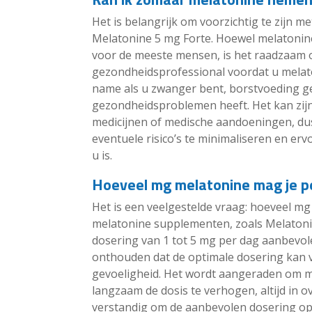
Het is belangrijk om voorzichtig te zijn m
Melatonine 5 mg Forte. Hoewel melatonin
voor de meeste mensen, is het raadzaam o
gezondheidsprofessional voordat u melat
name als u zwanger bent, borstvoeding ge
gezondheidsproblemen heeft. Het kan zijn
medicijnen of medische aandoeningen, du
eventuele risico’s te minimaliseren en erv
u is.
Hoeveel mg melatonine mag je p
Het is een veelgestelde vraag: hoeveel m
melatonine supplementen, zoals Melatoni
dosering van 1 tot 5 mg per dag aanbevole
onthouden dat de optimale dosering kan v
gevoeligheid. Het wordt aangeraden om me
langzaam de dosis te verhogen, altijd in 
verstandig om de aanbevolen dosering op 