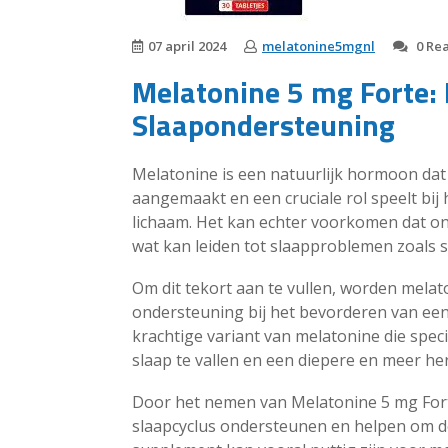
07 april 2024
melatonine5mgnl
0 Rea
Melatonine 5 mg Forte: 
Slaapondersteuning
Melatonine is een natuurlijk hormoon dat 
aangemaakt en een cruciale rol speelt bij
lichaam. Het kan echter voorkomen dat on
wat kan leiden tot slaapproblemen zoals s
Om dit tekort aan te vullen, worden mela
ondersteuning bij het bevorderen van een
krachtige variant van melatonine die spec
slaap te vallen en een diepere en meer her
Door het nemen van Melatonine 5 mg Forte
slaapcyclus ondersteunen en helpen om de 