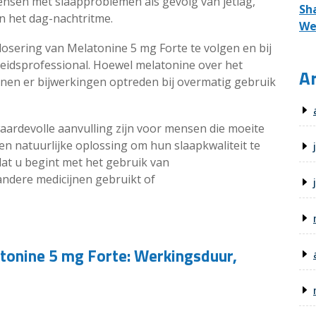
ensen met slaapproblemen als gevolg van jetlag,
Sh
n het dag-nachtritme.
We
 dosering van Melatonine 5 mg Forte te volgen en bij
dheidsprofessional. Hoewel melatonine over het
Ar
nen er bijwerkingen optreden bij overmatig gebruik
ardevolle aanvulling zijn voor mensen die moeite
n natuurlijke oplossing om hun slaapkwaliteit te
dat u begint met het gebruik van
andere medicijnen gebruikt of
tonine 5 mg Forte: Werkingsduur,