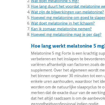
Wat doet melatonine 5 mg?
Hoe lang duurt het voordat melatonine w
Wat zijn de bijwerkingen van melatonine?
Hoeveel mg melatonine om goed te slape
Wat doet melatonine in het lichaam?
Kan ik zomaar melatonine nemen?
Hoeveel mg melatonine mag je per dag?
Hoe lang werkt melatonine 5 mg
Melatonine 5 mg Forte is een krachtig su
verbeteren en het inslapen te bevorderen
variëren afhankelijk van factoren zoals de
supplement. Over het algemeen wordt mel
het binnen ongeveer 30 minuten tot een u
enkele uren aanhouden, waardoor het ide
worden om de natuurlijke slaapcyclus te o
merken dat de exacte duur van de werking
dat het altijd raadzaam is om de aanbevole
gezondheidsprofessional indien nodig.