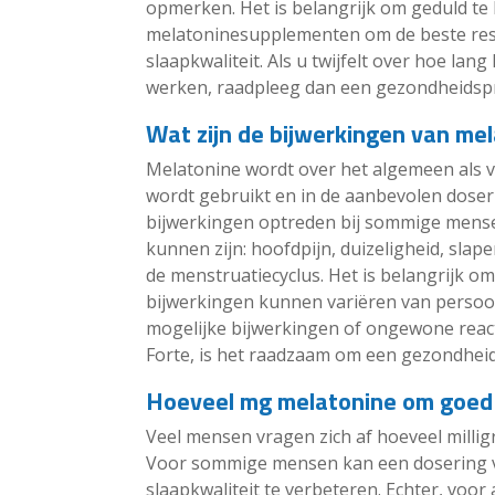
opmerken. Het is belangrijk om geduld te 
melatoninesupplementen om de beste resu
slaapkwaliteit. Als u twijfelt over hoe lan
werken, raadpleeg dan een gezondheidspr
Wat zijn de bijwerkingen van me
Melatonine wordt over het algemeen als v
wordt gebruikt en in de aanbevolen doseri
bijwerkingen optreden bij sommige mense
kunnen zijn: hoofdpijn, duizeligheid, sla
de menstruatiecyclus. Het is belangrijk o
bijwerkingen kunnen variëren van persoon
mogelijke bijwerkingen of ongewone react
Forte, is het raadzaam om een gezondheid
Hoeveel mg melatonine om goed 
Veel mensen vragen zich af hoeveel milli
Voor sommige mensen kan een dosering va
slaapkwaliteit te verbeteren. Echter, voo