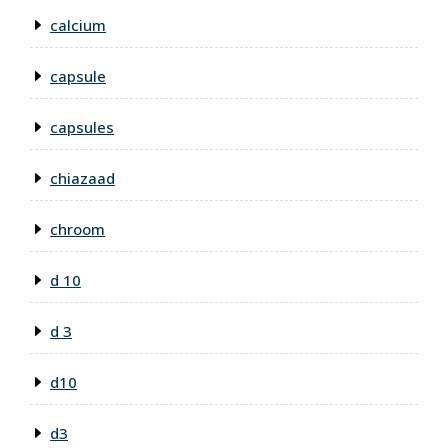
calcium
capsule
capsules
chiazaad
chroom
d 10
d 3
d10
d3