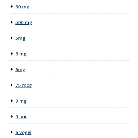
50 mg
500 mg
5mg
6 mg
6mg
75 mcg
9 mg
9 uur
a vogel