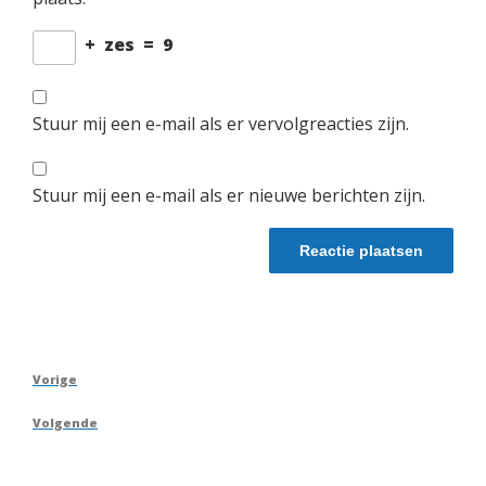
+
zes
=
9
Stuur mij een e-mail als er vervolgreacties zijn.
Stuur mij een e-mail als er nieuwe berichten zijn.
Berichtnavigatie
Vorig
Vorige
bericht
Volgend
Volgende
bericht