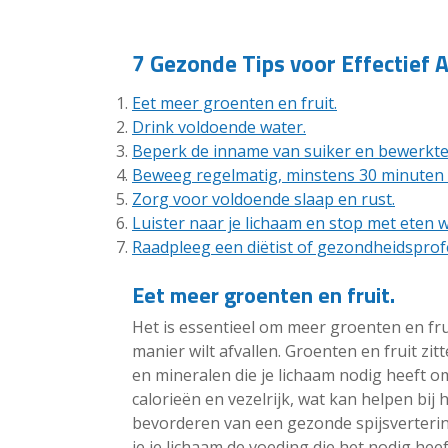
7 Gezonde Tips voor Effectief A
Eet meer groenten en fruit.
Drink voldoende water.
Beperk de inname van suiker en bewerkte
Beweeg regelmatig, minstens 30 minuten 
Zorg voor voldoende slaap en rust.
Luister naar je lichaam en stop met eten 
Raadpleeg een diëtist of gezondheidsprofe
Eet meer groenten en fruit.
Het is essentieel om meer groenten en fru
manier wilt afvallen. Groenten en fruit zi
en mineralen die je lichaam nodig heeft om
calorieën en vezelrijk, wat kan helpen bi
bevorderen van een gezonde spijsverterin
je je lichaam de voeding die het nodig he