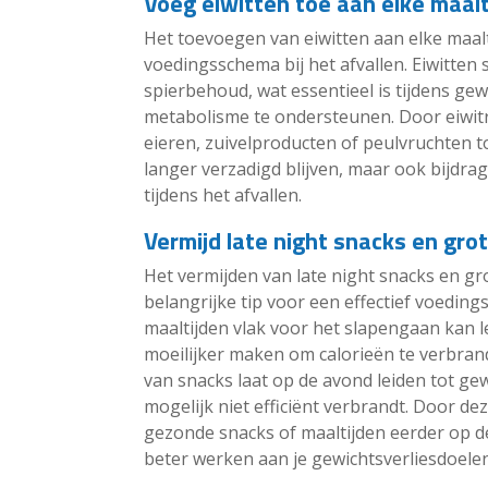
Voeg eiwitten toe aan elke maalt
Het toevoegen van eiwitten aan elke maalti
voedingsschema bij het afvallen. Eiwitten 
spierbehoud, wat essentieel is tijdens ge
metabolisme te ondersteunen. Door eiwitri
eieren, zuivelproducten of peulvruchten to
langer verzadigd blijven, maar ook bijdr
tijdens het afvallen.
Vermijd late night snacks en gro
Het vermijden van late night snacks en gr
belangrijke tip voor een effectief voeding
maaltijden vlak voor het slapengaan kan l
moeilijker maken om calorieën te verbran
van snacks laat op de avond leiden tot ge
mogelijk niet efficiënt verbrandt. Door de
gezonde snacks of maaltijden eerder op de
beter werken aan je gewichtsverliesdoelen