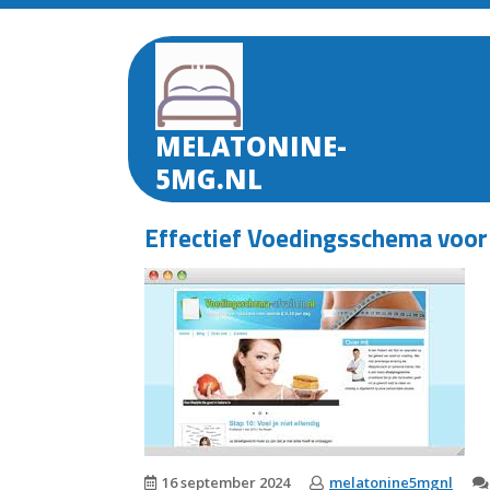
Skip
to
content
MELATONINE-
5MG.NL
Effectief Voedingsschema voor
16 september 2024
melatonine5mgnl