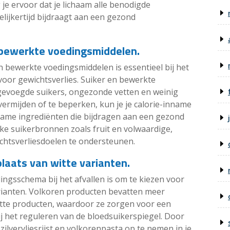
 je ervoor dat je lichaam alle benodigde
elijkertijd bijdraagt aan een gezond
 bewerkte voedingsmiddelen.
 bewerkte voedingsmiddelen is essentieel bij het
voor gewichtsverlies. Suiker en bewerkte
gevoegde suikers, ongezonde vetten en weinig
ermijden of te beperken, kun je je calorie-inname
zame ingrediënten die bijdragen aan een gezond
ijke suikerbronnen zoals fruit en volwaardige,
htsverliesdoelen te ondersteunen.
plaats van witte varianten.
dingsschema bij het afvallen is om te kiezen voor
arianten. Volkoren producten bevatten meer
itte producten, waardoor ze zorgen voor een
j het reguleren van de bloedsuikerspiegel. Door
ilvervliesrijst en volkorenpasta op te nemen in je