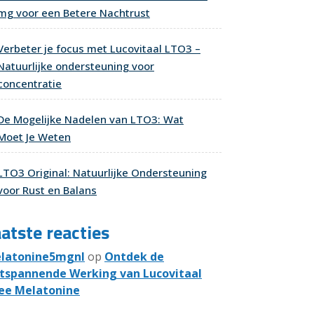
mg voor een Betere Nachtrust
Verbeter je focus met Lucovitaal LTO3 –
Natuurlijke ondersteuning voor
concentratie
De Mogelijke Nadelen van LTO3: Wat
Moet Je Weten
LTO3 Original: Natuurlijke Ondersteuning
voor Rust en Balans
atste reacties
latonine5mgnl
op
Ontdek de
tspannende Werking van Lucovitaal
ee Melatonine