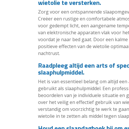
wietolie te versterken.
Zorg voor een ontspannende slaapomgeving
Creëer een rustige en comfortabele atmos
voor gedempt licht, een aangename temper
van elektronische apparaten vlak voor he
voordat je naar bed gaat. Door een kalme 
positieve effecten van de wietolie optima
nachtrust.
Raadpleeg altijd een arts of speci
slaaphulpmiddel.
Het is van essentieel belang om altijd een 
gebruikt als slaaphulpmiddel. Een profess
beoordelen van je individuele situatie e
over het veilig en effectief gebruik van wie
verstandig om voorzichtig te werk te gaan 
wietolie in te zetten als middel tegen sla
Houd een slaapdagboek bij om ev