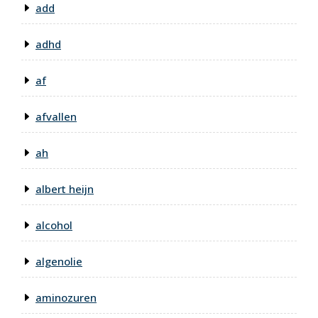
add
adhd
af
afvallen
ah
albert heijn
alcohol
algenolie
aminozuren