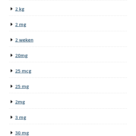
2 kg
2 mg
2 weken
20mg
25 mcg
25 mg
2mg
3 mg
30 mg