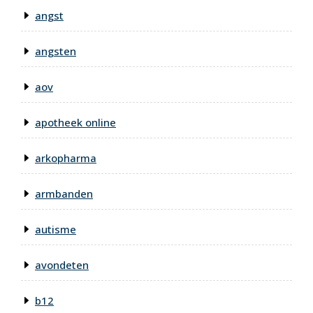
angst
angsten
aov
apotheek online
arkopharma
armbanden
autisme
avondeten
b12