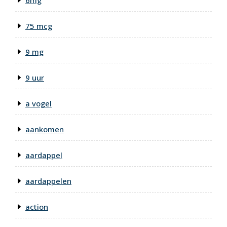
6mg
75 mcg
9 mg
9 uur
a vogel
aankomen
aardappel
aardappelen
action