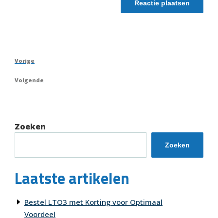
Berichtnavigatie
Vorig
Vorige
bericht
Volgend
Volgende
bericht
Zoeken
Zoeken
Laatste artikelen
Bestel LTO3 met Korting voor Optimaal
Voordeel