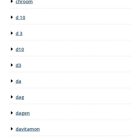
chroom
d 10
d 3
d10
d3
da
dag
dagen
davitamon