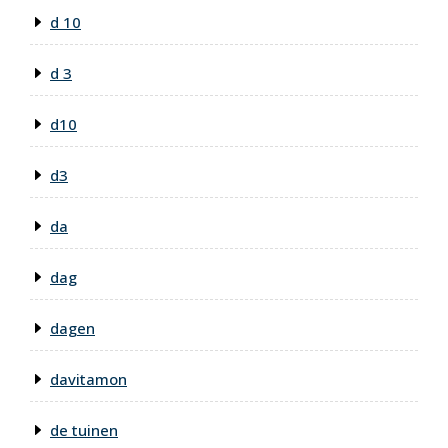
d 10
d 3
d10
d3
da
dag
dagen
davitamon
de tuinen