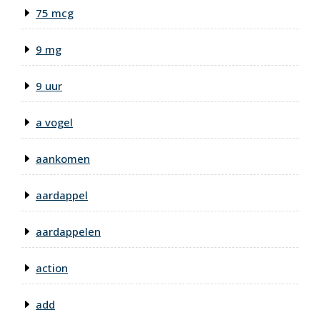
75 mcg
9 mg
9 uur
a vogel
aankomen
aardappel
aardappelen
action
add