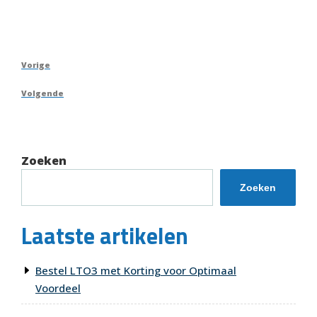
Berichtnavigatie
Vorig
Vorige
bericht
Volgend
Volgende
bericht
Zoeken
Zoeken
Laatste artikelen
Bestel LTO3 met Korting voor Optimaal
Voordeel