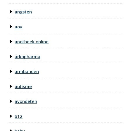
angsten
aov
apotheek online
arkopharma
armbanden
autisme
avondeten
b12