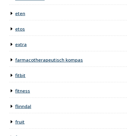
eten
etos
extra
farmacotherapeutisch kompas
fitbit
fitness
flinndal
fruit