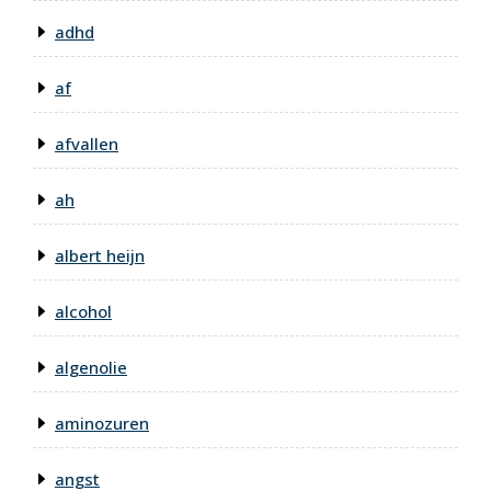
adhd
af
afvallen
ah
albert heijn
alcohol
algenolie
aminozuren
angst