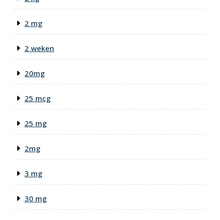
2 mg
2 weken
20mg
25 mcg
25 mg
2mg
3 mg
30 mg