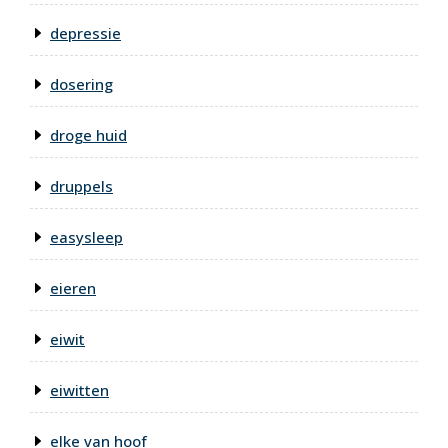
depressie
dosering
droge huid
druppels
easysleep
eieren
eiwit
eiwitten
elke van hoof