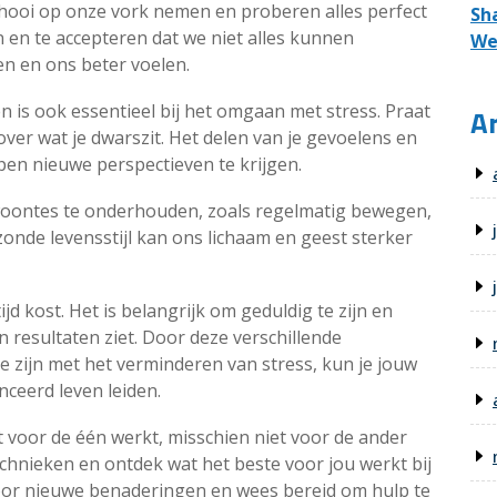
hooi op onze vork nemen en proberen alles perfect
Sh
en en te accepteren dat we niet alles kunnen
We
n en ons beter voelen.
is ook essentieel bij het omgaan met stress. Praat
Ar
over wat je dwarszit. Het delen van je gevoelens en
en nieuwe perspectieven te krijgen.
ewoontes te onderhouden, zoals regelmatig bewegen,
onde levensstijl kan ons lichaam en geest sterker
jd kost. Het is belangrijk om geduldig te zijn en
en resultaten ziet. Door deze verschillende
te zijn met het verminderen van stress, kun je jouw
ceerd leven leiden.
 voor de één werkt, misschien niet voor de ander
chnieken en ontdek wat het beste voor jou werkt bij
voor nieuwe benaderingen en wees bereid om hulp te