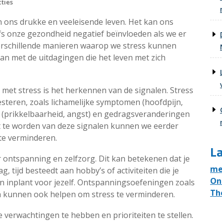
ties
 ons drukke en veeleisende leven. Het kan ons
fs onze gezondheid negatief beïnvloeden als we er
verschillende manieren waarop we stress kunnen
n met de uitdagingen die het leven met zich
met stress is het herkennen van de signalen. Stress
steren, zoals lichamelijke symptomen (hoofdpijn,
 (prikkelbaarheid, angst) en gedragsveranderingen
t te worden van deze signalen kunnen we eerder
te verminderen.
La
or ontspanning en zelfzorg. Dit kan betekenen dat je
me
, tijd besteedt aan hobby’s of activiteiten die je
On
n inplant voor jezelf. Ontspanningsoefeningen zoals
Th
a kunnen ook helpen om stress te verminderen.
e verwachtingen te hebben en prioriteiten te stellen.