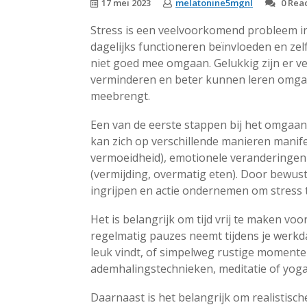
17 mei 2023
melatonine5mgnl
0 Reac
Stress is een veelvoorkomend probleem in
dagelijks functioneren beïnvloeden en zel
niet goed mee omgaan. Gelukkig zijn er 
verminderen en beter kunnen leren omgaa
meebrengt.
Een van de eerste stappen bij het omgaan 
kan zich op verschillende manieren manife
vermoeidheid), emotionele veranderingen
(vermijding, overmatig eten). Door bewus
ingrijpen en actie ondernemen om stress 
Het is belangrijk om tijd vrij te maken vo
regelmatig pauzes neemt tijdens je werkdag
leuk vindt, of simpelweg rustige momente
ademhalingstechnieken, meditatie of yog
Daarnaast is het belangrijk om realistisch