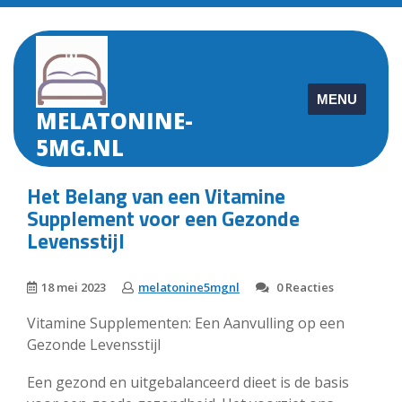
Skip
to
content
MENU
MELATONINE-
5MG.NL
Het Belang van een Vitamine
Supplement voor een Gezonde
Levensstijl
18 mei 2023
melatonine5mgnl
0 Reacties
Vitamine Supplementen: Een Aanvulling op een
Gezonde Levensstijl
Een gezond en uitgebalanceerd dieet is de basis