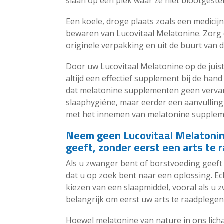
slaan op een plek waar ze niet blootgest
Een koele, droge plaats zoals een medicijn
bewaren van Lucovitaal Melatonine. Zorg e
originele verpakking en uit de buurt van 
Door uw Lucovitaal Melatonine op de juist
altijd een effectief supplement bij de ha
dat melatonine supplementen geen vervang
slaaphygiëne, maar eerder een aanvulling 
met het innemen van melatonine supplem
Neem geen Lucovitaal Melatonine
geeft, zonder eerst een arts te 
Als u zwanger bent of borstvoeding geeft 
dat u op zoek bent naar een oplossing. Echt
kiezen van een slaapmiddel, vooral als u 
belangrijk om eerst uw arts te raadplegen
Hoewel melatonine van nature in ons lich