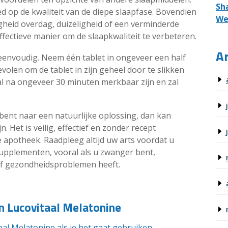
Sh
ed op de kwaliteit van de diepe slaapfase. Bovendien
We
gheid overdag, duizeligheid of een verminderde
effectieve manier om de slaapkwaliteit te verbeteren.
Ar
 eenvoudig. Neem één tablet in ongeveer een half
olen om de tablet in zijn geheel door te slikken
al na ongeveer 30 minuten merkbaar zijn en zal
bent naar een natuurlijke oplossing, dan kan
 Het is veilig, effectief en zonder recept
ne apotheek. Raadpleeg altijd uw arts voordat u
upplementen, vooral als u zwanger bent,
of gezondheidsproblemen heeft.
van Lucovitaal Melatonine
aal Melatonine als je het gaat gebruiken.