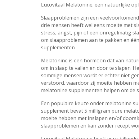
Lucovitaal Melatonine: een natuurlijke o
Slaapproblemen zijn een veelvoorkomend
drie mensen heeft wel eens moeite met sl
stress, angst, pijn of een onregelmatig sl
om slaapproblemen aan te pakken en één 
supplementen.
Melatonine is een hormoon dat van natur
om in slaap te vallen en door te slapen. 
sommige mensen wordt er echter niet ge
verstoord, waardoor zij moeite hebben me
melatonine supplementen helpen om de sla
Een populaire keuze onder melatonine sup
supplement bevat 5 milligram pure melato
moeite hebben met inslapen en/of doorsla
slaapproblemen en kan zonder recept wor
Lucovitaal Melatonine heeft verschillende