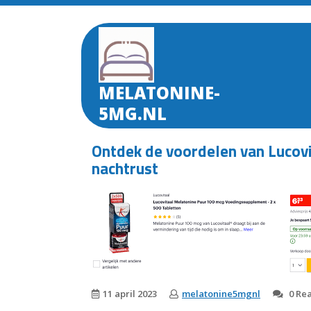
Skip
to
content
MELATONINE-
5MG.NL
Ontdek de voordelen van Lucov
nachtrust
11 april 2023
melatonine5mgnl
0 Rea