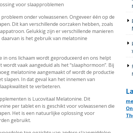
plossing voor slaapproblemen
 probleem onder volwassenen. Ongeveer één op de
apen. Dit kan verschillende oorzaken hebben, zoals
aappatroon. Gelukkig zijn er verschillende manieren
daarvan is het gebruik van melatonine
e in ons lichaam wordt geproduceerd en ons helpt
Het wordt vaak aangeduid als het “slaaphormoon”. Bij
noeg melatonine aangemaakt of wordt de productie
t slapen. In dat geval kan het innemen van
apkwaliteit te verbeteren.
La
plementen is Lucovitaal Melatonine. Dit
me
nine per tablet en is geschikt voor volwassenen die
On
pen. Het is een natuurlijke oplossing voor
Th
den gebruikt.
 voordelen ten opzichte van andere slaapmiddelen.