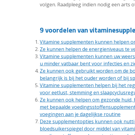
volgen. Raadpleeg indien nodig een arts of
9 voordelen van vitaminesuppl
Vitamine supplementen kunnen helpen om
Ze kunnen helpen de energieniveaus te v
Vitamine supplementen kunnen uw weerst
u minder vatbaar bent voor infecties en zi
Ze kunnen ook gebruikt worden om de bot
belangrijk is bij het ouder worden of bij sp
Vitamine supplementen helpen bij het regu
voor eetlust, stemming en slaapcyclusregu
Ze kunnen ook helpen om gezonde huid, h
met bepaalde voedingsstoffensupplementop
voegingen aan je dagelijkse routine
Deze supplementopties kunnen ook nuttig
bloedsuikerspiegel door middel van vitam