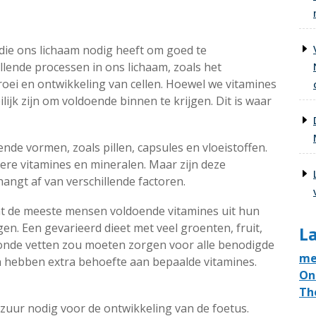
 die ons lichaam nodig heeft om goed te
illende processen in ons lichaam, zoals het
oei en ontwikkeling van cellen. Hoewel we vitamines
ijk zijn om voldoende binnen te krijgen. Dit is waar
ende vormen, zoals pillen, capsules en vloeistoffen.
re vitamines en mineralen. Maar zijn deze
ngt af van verschillende factoren.
dat de meeste mensen voldoende vitamines uit hun
en. Een gevarieerd dieet met veel groenten, fruit,
La
onde vetten zou moeten zorgen voor alle benodigde
me
 hebben extra behoefte aan bepaalde vitamines.
On
Th
ur nodig voor de ontwikkeling van de foetus.