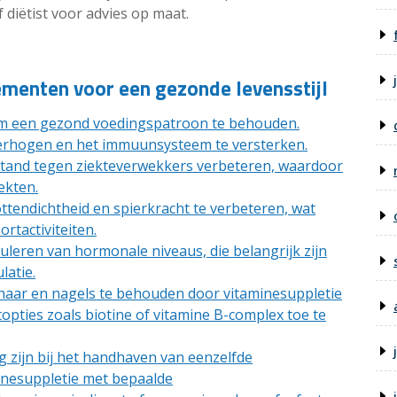
 diëtist voor advies op maat.
ementen voor een gezonde levensstijl
 een ​​gezond voedingspatroon te behouden.
erhogen en het immuunsysteem te versterken.
and tegen ziekteverwekkers verbeteren, waardoor
ekten.
tendichtheid en spierkracht te verbeteren, wat
ortactiviteiten.
leren van hormonale niveaus, die belangrijk zijn
latie.
aar en nagels te behouden door vitaminesuppletie
ties zoals biotine of vitamine B-complex toe te
 zijn bij het handhaven van eenzelfde
inesuppletie met bepaalde