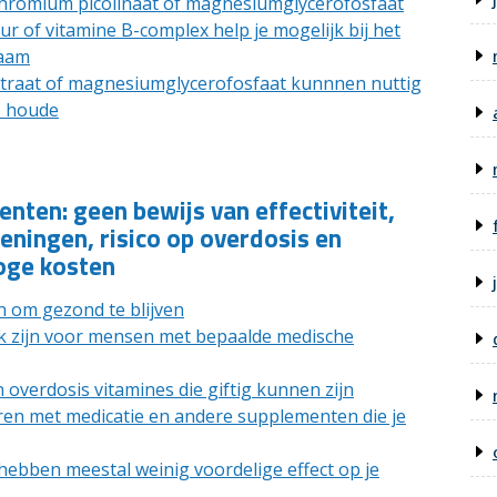
hromium picolinaat of magnesiumglycerofosfaat
 of vitamine B-complex help je mogelijk bij het
haam
itraat of magnesiumglycerofosfaat kunnnen nuttig
e houde
ten: geen bewijs van effectiviteit,
ningen, risico op overdosis en
hoge kosten
n om gezond te blijven
 zijn voor mensen met bepaalde medische
n overdosis vitamines die giftig kunnen zijn
en met medicatie en andere supplementen die je
hebben meestal weinig voordelige effect op je