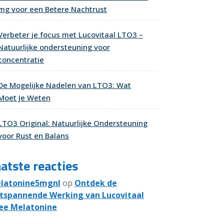
mg voor een Betere Nachtrust
Verbeter je focus met Lucovitaal LTO3 –
Natuurlijke ondersteuning voor
concentratie
De Mogelijke Nadelen van LTO3: Wat
Moet Je Weten
LTO3 Original: Natuurlijke Ondersteuning
voor Rust en Balans
atste reacties
latonine5mgnl
op
Ontdek de
tspannende Werking van Lucovitaal
ee Melatonine