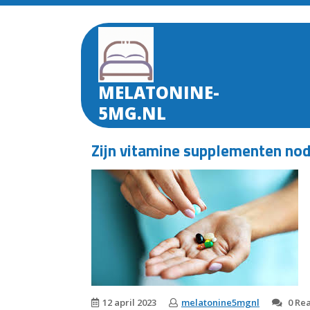
Skip
to
content
MELATONINE-
5MG.NL
Zijn vitamine supplementen no
12 april 2023
melatonine5mgnl
0 Rea