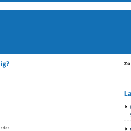
dig?
Zo
La
cties