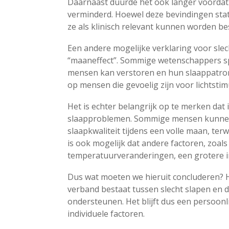
Daarnaast duurde het ook langer voordat 
verminderd. Hoewel deze bevindingen stati
ze als klinisch relevant kunnen worden b
Een andere mogelijke verklaring voor slec
“maaneffect”. Sommige wetenschappers sp
mensen kan verstoren en hun slaappatrone
op mensen die gevoelig zijn voor lichtstimu
Het is echter belangrijk op te merken dat i
slaapproblemen. Sommige mensen kunnen 
slaapkwaliteit tijdens een volle maan, ter
is ook mogelijk dat andere factoren, zoal
temperatuurveranderingen, een grotere 
Dus wat moeten we hieruit concluderen? H
verband bestaat tussen slecht slapen en de 
ondersteunen. Het blijft dus een persoonli
individuele factoren.