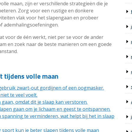
olle maan, zijn er verschillende strategieën die je
rbeteren. Zorg voor een rustige en donkere
viteiten vlak voor het slapengaan en probeer
of ademhalingsoefeningen.
t voor de één werkt, niet per se voor de ander
ichaam en zoek naar de beste manieren om een goede
anstand.
t tijdens volle maan
 gebruik zwart-out gordijnen of een oogmasker.
iet te veel voelt.
 gaan, omdat dit je slaap kan verstoren.
apen gaan om je lichaam en geest te ontspannen.
panning te verminderen, wat helpt bij het in slaap
 sport kun je beter slapen tijdens volle maan