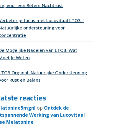
mg voor een Betere Nachtrust
Verbeter je focus met Lucovitaal LTO3 –
Natuurlijke ondersteuning voor
concentratie
De Mogelijke Nadelen van LTO3: Wat
Moet Je Weten
LTO3 Original: Natuurlijke Ondersteuning
voor Rust en Balans
atste reacties
latonine5mgnl
op
Ontdek de
tspannende Werking van Lucovitaal
ee Melatonine