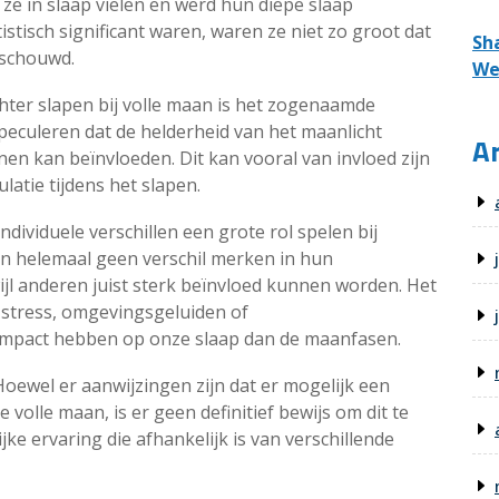
ze in slaap vielen en werd hun diepe slaap
stisch significant waren, waren ze niet zo groot dat
Sh
eschouwd.
We
hter slapen bij volle maan is het zogenaamde
eculeren dat de helderheid van het maanlicht
Ar
n kan beïnvloeden. Dit kan vooral van invloed zijn
latie tijdens het slapen.
ndividuele verschillen een grote rol spelen bij
helemaal geen verschil merken in hun
wijl anderen juist sterk beïnvloed kunnen worden. Het
s stress, omgevingsgeluiden of
impact hebben op onze slaap dan de maanfasen.
oewel er aanwijzingen zijn dat er mogelijk een
volle maan, is er geen definitief bewijs om dit te
jke ervaring die afhankelijk is van verschillende