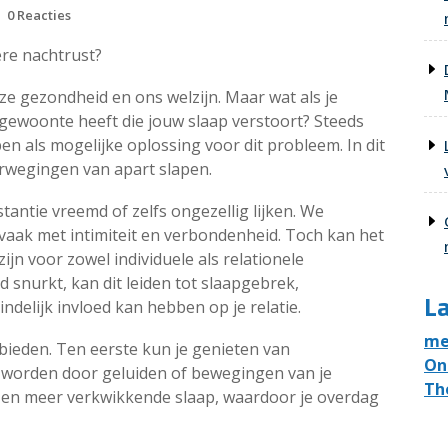
0 Reacties
ere nachtrust?
ze gezondheid en ons welzijn. Maar wat als je
pgewoonte heeft die jouw slaap verstoort? Steeds
 als mogelijke oplossing voor dit probleem. In dit
rwegingen van apart slapen.
stantie vreemd of zelfs ongezellig lijken. We
vaak met intimiteit en verbondenheid. Toch kan het
jn voor zowel individuele als relationele
d snurkt, kan dit leiden tot slaapgebrek,
La
ndelijk invloed kan hebben op je relatie.
me
bieden. Ten eerste kun je genieten van
On
worden door geluiden of bewegingen van je
Th
re en meer verkwikkende slaap, waardoor je overdag