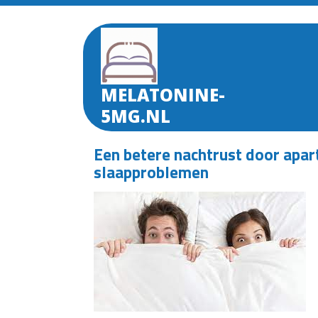
Skip
to
content
MELATONINE-
5MG.NL
Een betere nachtrust door apar
slaapproblemen