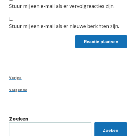
Stuur mij een e-mail als er vervolgreacties zijn.
Stuur mij een e-mail als er nieuwe berichten zijn.
Berichtnavigatie
Vorig
Vorige
bericht
Volgend
Volgende
bericht
Zoeken
Zoeken