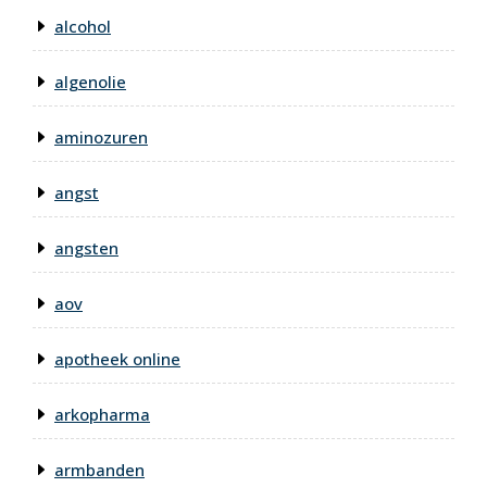
alcohol
algenolie
aminozuren
angst
angsten
aov
apotheek online
arkopharma
armbanden