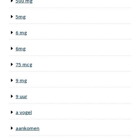
500 mg
5mg
6 mg
6mg
75 mcg
9 mg
9 uur
a vogel
aankomen