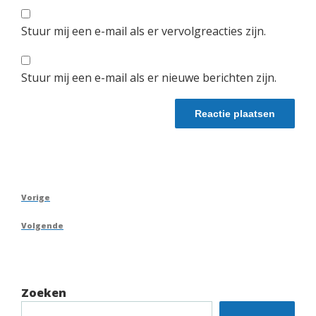
Stuur mij een e-mail als er vervolgreacties zijn.
Stuur mij een e-mail als er nieuwe berichten zijn.
Berichtnavigatie
Vorig
Vorige
bericht
Volgend
Volgende
bericht
Zoeken