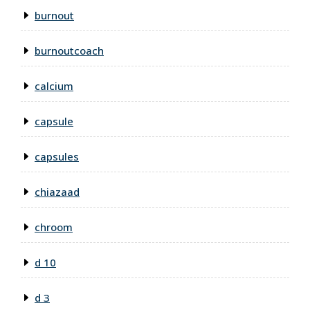
burnout
burnoutcoach
calcium
capsule
capsules
chiazaad
chroom
d 10
d 3