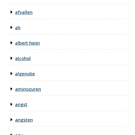
afvallen
ah
albert heijn
alcohol
algenolie
aminozuren
angst
angsten