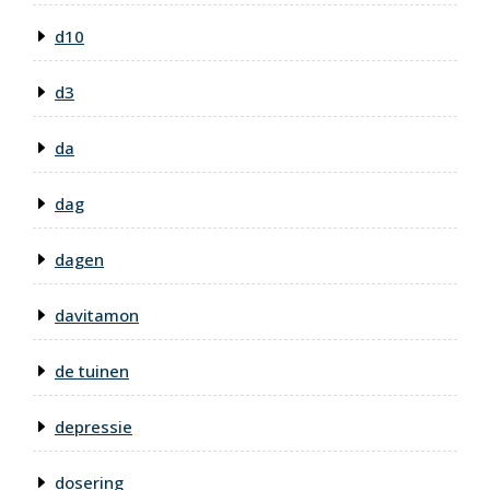
d10
d3
da
dag
dagen
davitamon
de tuinen
depressie
dosering