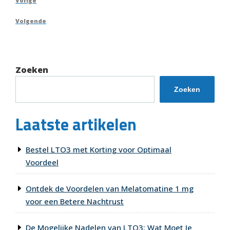
Vorig
Vorige
bericht
Volgend
Volgende
bericht
Zoeken
Zoeken
Laatste artikelen
Bestel LTO3 met Korting voor Optimaal
Voordeel
Ontdek de Voordelen van Melatomatine 1 mg
voor een Betere Nachtrust
De Mogelijke Nadelen van LTO3: Wat Moet Je