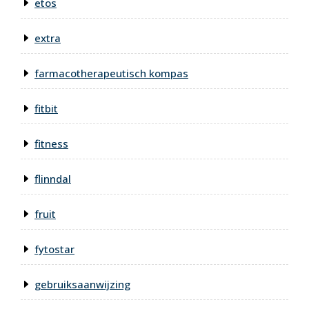
etos
extra
farmacotherapeutisch kompas
fitbit
fitness
flinndal
fruit
fytostar
gebruiksaanwijzing