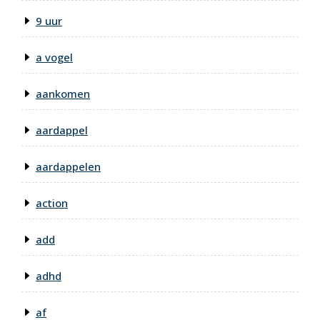
9 uur
a vogel
aankomen
aardappel
aardappelen
action
add
adhd
af