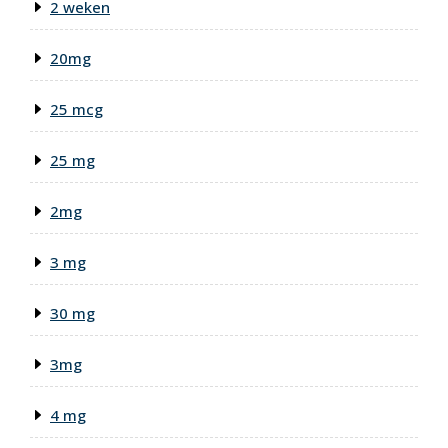
2 weken
20mg
25 mcg
25 mg
2mg
3 mg
30 mg
3mg
4 mg