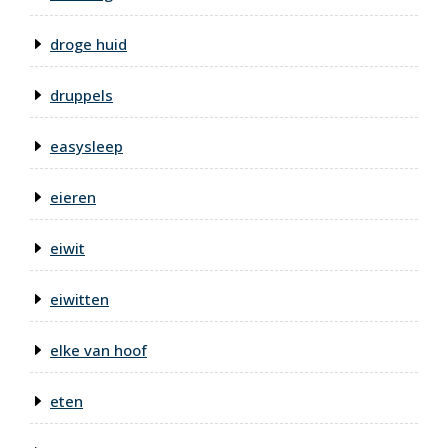
droge huid
druppels
easysleep
eieren
eiwit
eiwitten
elke van hoof
eten