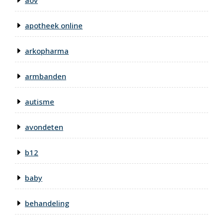
aov
apotheek online
arkopharma
armbanden
autisme
avondeten
b12
baby
behandeling