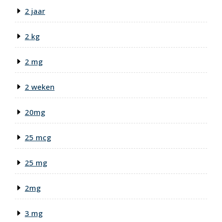
2 jaar
2 kg
2 mg
2 weken
20mg
25 mcg
25 mg
2mg
3 mg