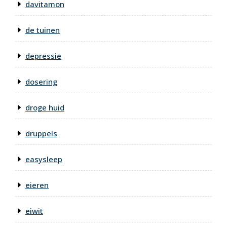
davitamon
de tuinen
depressie
dosering
droge huid
druppels
easysleep
eieren
eiwit