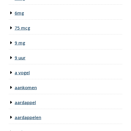
6mg
75 mcg
9 mg
9 uur
a vogel
aankomen
aardappel
aardappelen