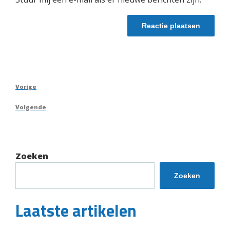
Berichtnavigatie
Vorig
Vorige
bericht
Volgend
Volgende
bericht
Zoeken
Zoeken
Laatste artikelen