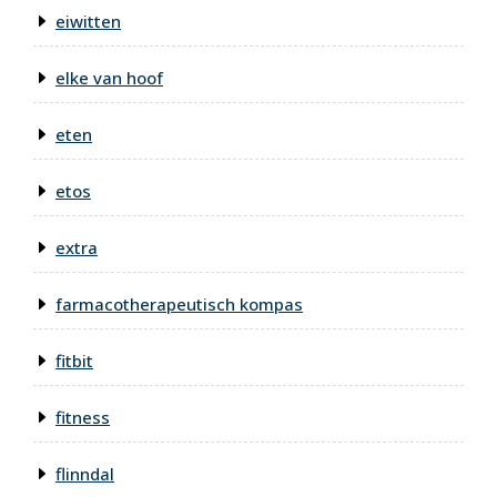
eiwitten
elke van hoof
eten
etos
extra
farmacotherapeutisch kompas
fitbit
fitness
flinndal