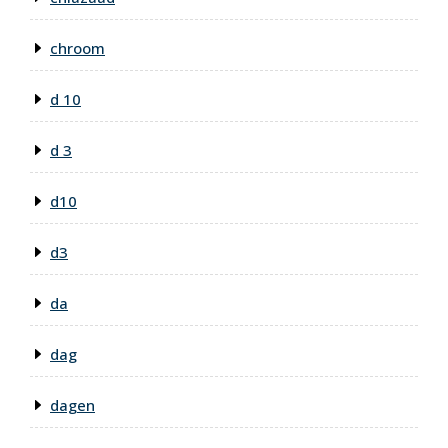
chroom
d 10
d 3
d10
d3
da
dag
dagen