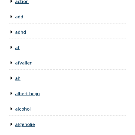
action
add
adhd
af
afvallen
ah
albert heijn
alcohol
algenolie