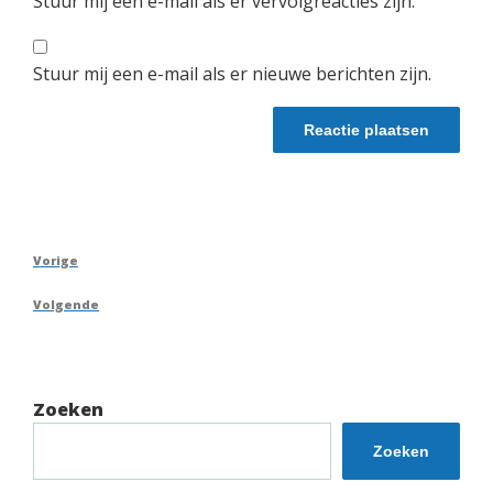
Stuur mij een e-mail als er vervolgreacties zijn.
Stuur mij een e-mail als er nieuwe berichten zijn.
Berichtnavigatie
Vorig
Vorige
bericht
Volgend
Volgende
bericht
Zoeken
Zoeken