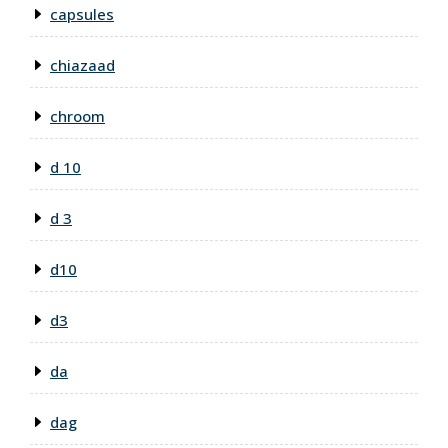
capsules
chiazaad
chroom
d 10
d 3
d10
d3
da
dag