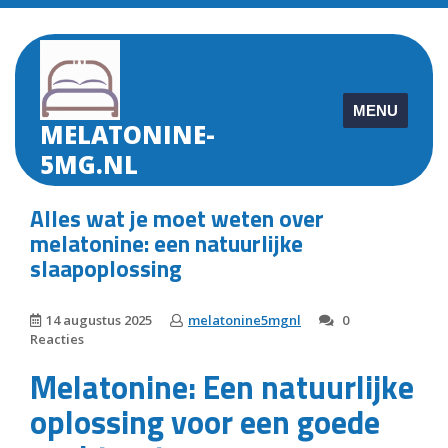
Skip
to
content
MENU
MELATONINE-
5MG.NL
Alles wat je moet weten over
melatonine: een natuurlijke
slaapoplossing
14 augustus 2025
melatonine5mgnl
0
Reacties
Melatonine: Een natuurlijke
oplossing voor een goede