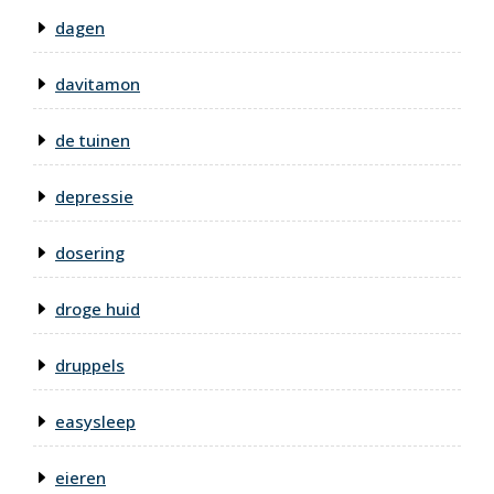
dagen
davitamon
de tuinen
depressie
dosering
droge huid
druppels
easysleep
eieren