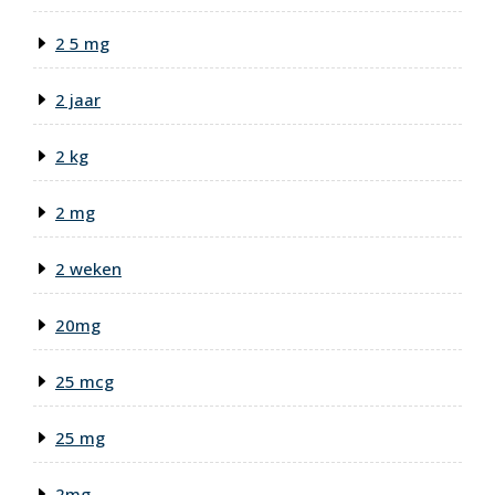
2 5 mg
2 jaar
2 kg
2 mg
2 weken
20mg
25 mcg
25 mg
2mg