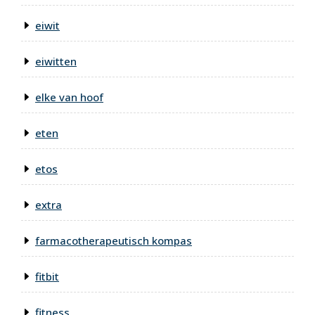
eiwit
eiwitten
elke van hoof
eten
etos
extra
farmacotherapeutisch kompas
fitbit
fitness