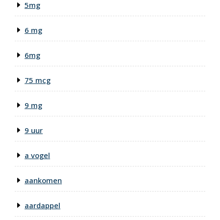
5mg
6 mg
6mg
75 mcg
9 mg
9 uur
a vogel
aankomen
aardappel