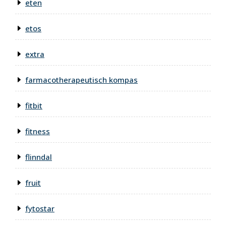
eten
etos
extra
farmacotherapeutisch kompas
fitbit
fitness
flinndal
fruit
fytostar