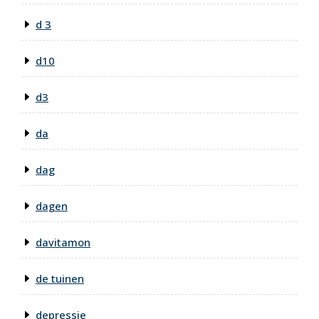
d 3
d10
d3
da
dag
dagen
davitamon
de tuinen
depressie