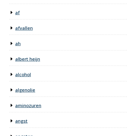
af
afvallen
ah
albert heijn
alcohol
algenolie
aminozuren
angst