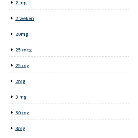
2 mg
2 weken
20mg
25 mcg
25 mg
2mg
3 mg
30 mg
3mg