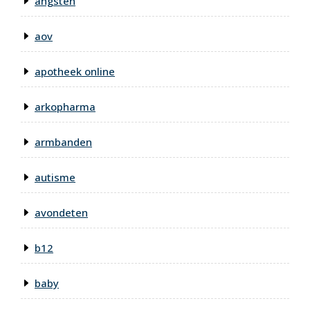
angsten
aov
apotheek online
arkopharma
armbanden
autisme
avondeten
b12
baby