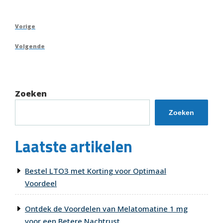
Berichtnavigatie
Vorig
Vorige
bericht
Volgend
Volgende
bericht
Zoeken
Zoeken
Laatste artikelen
Bestel LTO3 met Korting voor Optimaal
Voordeel
Ontdek de Voordelen van Melatomatine 1 mg
voor een Betere Nachtrust