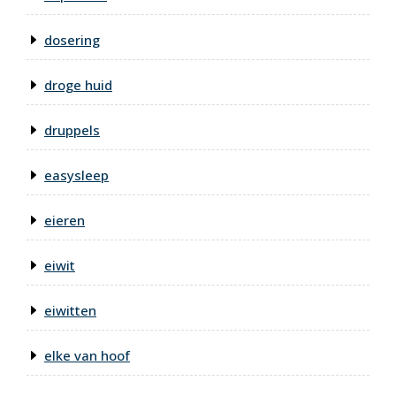
dosering
droge huid
druppels
easysleep
eieren
eiwit
eiwitten
elke van hoof