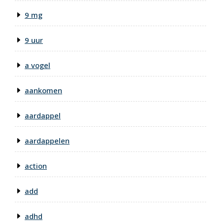
9 mg
9 uur
a vogel
aankomen
aardappel
aardappelen
action
add
adhd