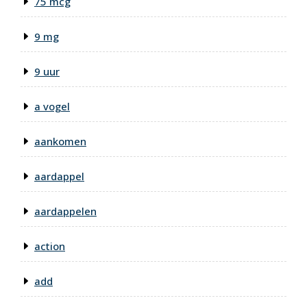
75 mcg
9 mg
9 uur
a vogel
aankomen
aardappel
aardappelen
action
add