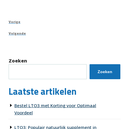
Berichtnavigatie
Vorig
Vorige
bericht
Volgend
Volgende
bericht
Zoeken
Zoeken
Laatste artikelen
Bestel LTO3 met Korting voor Optimaal
Voordeel
LTO3: Populair natuurlijk supplement in