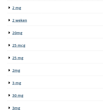
2 mg
2 weken
20mg
25 mcg
25 mg
2mg
3 mg
30 mg
3mg