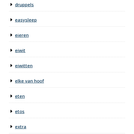
druppels
easysleep
eieren
eiwit
eiwitten
elke van hoof
eten
etos
extra