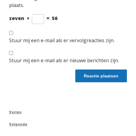
plaats.
zeven
×
=
56
Stuur mij een e-mail als er vervolgreacties zijn.
Stuur mij een e-mail als er nieuwe berichten zijn.
Berichtnavigatie
Vorig
Vorige
bericht
Volgend
Volgende
bericht