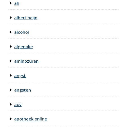
ah
albert heijn
alcohol
algenolie
aminozuren
angst
angsten
aov
apotheek online