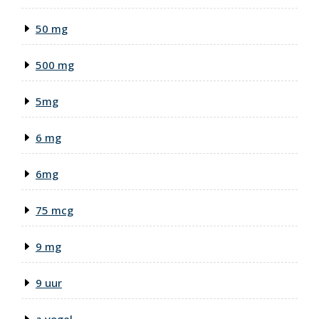
50 mg
500 mg
5mg
6 mg
6mg
75 mcg
9 mg
9 uur