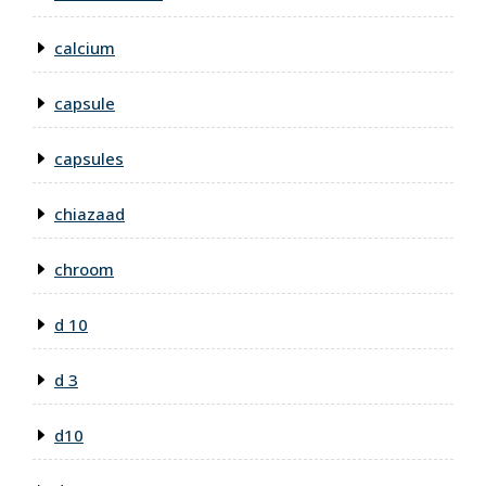
calcium
capsule
capsules
chiazaad
chroom
d 10
d 3
d10