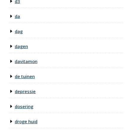
d3
da
dag
dagen
davitamon
de tuinen
depressie
dosering
droge huid