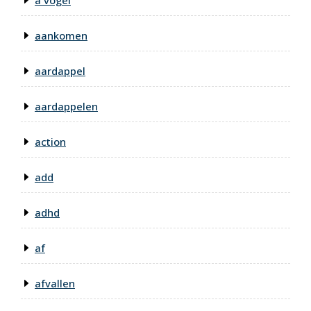
a vogel
aankomen
aardappel
aardappelen
action
add
adhd
af
afvallen