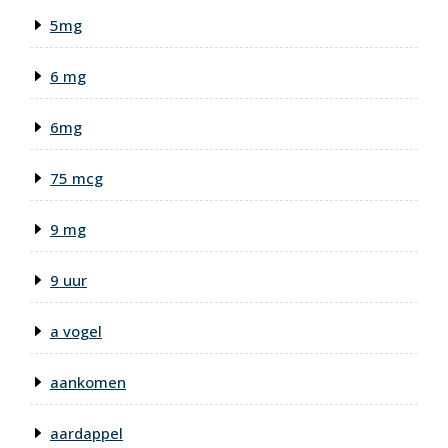
5mg
6 mg
6mg
75 mcg
9 mg
9 uur
a vogel
aankomen
aardappel