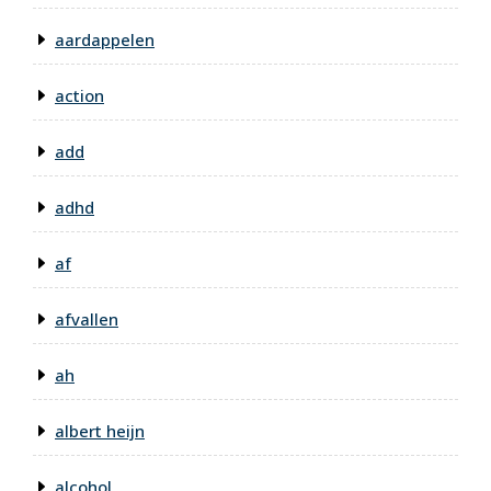
aardappelen
action
add
adhd
af
afvallen
ah
albert heijn
alcohol