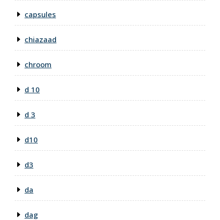
capsules
chiazaad
chroom
d 10
d 3
d10
d3
da
dag