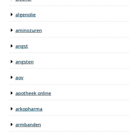
algenolie
aminozuren
angst
angsten
aov
apotheek online
arkopharma
armbanden