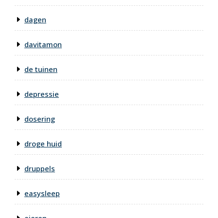
dagen
davitamon
de tuinen
depressie
dosering
droge huid
druppels
easysleep