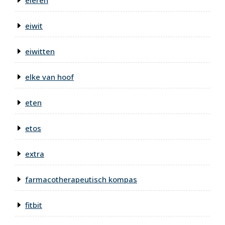
eieren
eiwit
eiwitten
elke van hoof
eten
etos
extra
farmacotherapeutisch kompas
fitbit