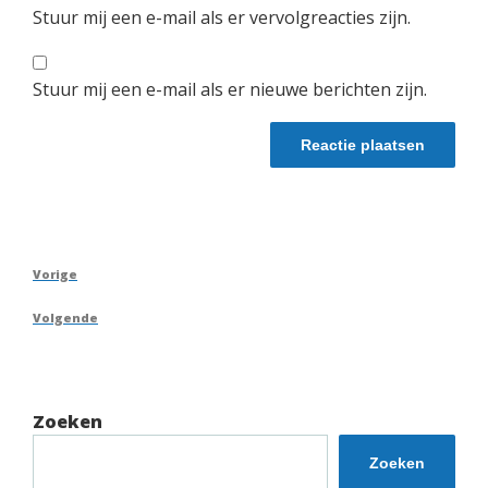
Stuur mij een e-mail als er vervolgreacties zijn.
Stuur mij een e-mail als er nieuwe berichten zijn.
Berichtnavigatie
Vorig
Vorige
bericht
Volgend
Volgende
bericht
Zoeken
Zoeken