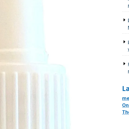
La
me
On
Th