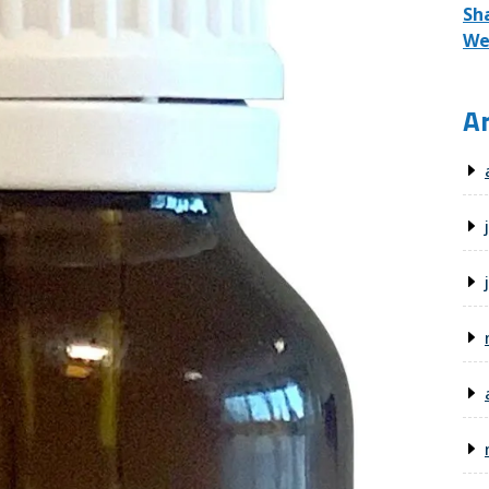
Sh
We
Ar