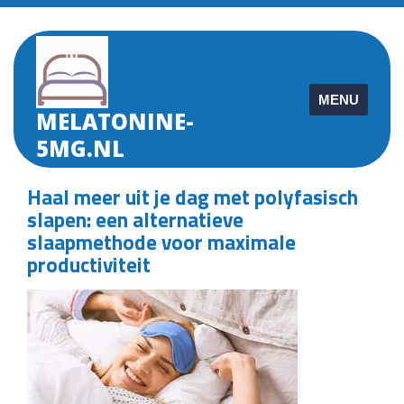
Skip
to
content
MENU
MELATONINE-
5MG.NL
Haal meer uit je dag met polyfasisch
slapen: een alternatieve
slaapmethode voor maximale
productiviteit